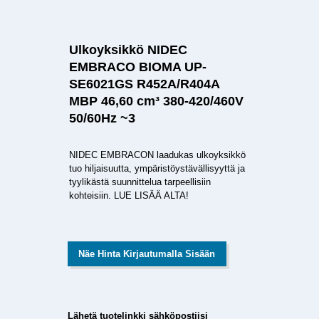
Ulkoyksikkö NIDEC
EMBRACO BIOMA UP-
SE6021GS R452A/R404A
MBP 46,60 cm³ 380-420/460V
50/60Hz ~3
NIDEC EMBRACON laadukas ulkoyksikkö
tuo hiljaisuutta, ympäristöystävällisyyttä ja
tyylikästä suunnittelua tarpeellisiin
kohteisiin. LUE LISÄÄ ALTA!
Näe Hinta Kirjautumalla Sisään
Lähetä tuotelinkki sähköpostiisi