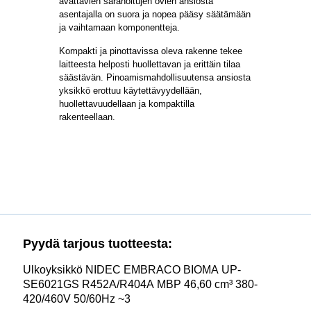
avattavien saranoitujen ovien ansiosta
asentajalla on suora ja nopea pääsy säätämään
ja vaihtamaan komponentteja.
Kompakti ja pinottavissa oleva rakenne tekee
laitteesta helposti huollettavan ja erittäin tilaa
säästävän. Pinoamismahdollisuutensa ansiosta
yksikkö erottuu käytettävyydellään,
huollettavuudellaan ja kompaktilla
rakenteellaan.
Pyydä tarjous tuotteesta:
Ulkoyksikkö NIDEC EMBRACO BIOMA UP-
SE6021GS R452A/R404A MBP 46,60 cm³ 380-
420/460V 50/60Hz ~3