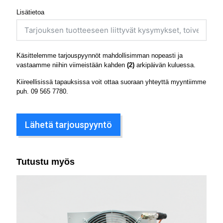
Lisätietoa
Käsittelemme tarjouspyynnöt mahdollisimman nopeasti ja
vastaamme niihin viimeistään kahden
(2)
arkipäivän kuluessa.
Kiireellisissä tapauksissa voit ottaa suoraan yhteyttä myyntiimme
puh.
09 565 7780
.
Lähetä tarjouspyyntö
Tutustu myös