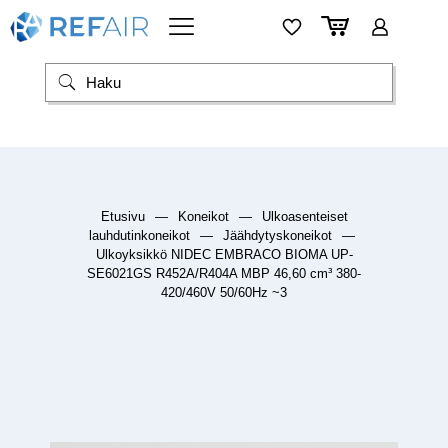
Etusivu
—
Koneikot
—
Ulkoasenteiset
lauhdutinkoneikot
—
Jäähdytyskoneikot
—
Ulkoyksikkö NIDEC EMBRACO BIOMA UP-
SE6021GS R452A/R404A MBP 46,60 cm³ 380-
420/460V 50/60Hz ~3