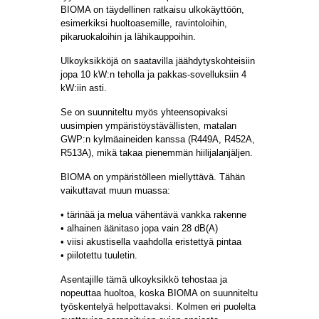
BIOMA on täydellinen ratkaisu ulkokäyttöön,
esimerkiksi huoltoasemille, ravintoloihin,
pikaruokaloihin ja lähikauppoihin.
Ulkoyksikköjä on saatavilla jäähdytyskohteisiin
jopa 10 kW:n teholla ja pakkas-sovelluksiin 4
kW:iin asti.
Se on suunniteltu myös yhteensopivaksi
uusimpien ympäristöystävällisten, matalan
GWP:n kylmäaineiden kanssa (R449A, R452A,
R513A), mikä takaa pienemmän hiilijalanjäljen.
BIOMA on ympäristölleen miellyttävä. Tähän
vaikuttavat muun muassa:
• tärinää ja melua vähentävä vankka rakenne
• alhainen äänitaso jopa vain 28 dB(A)
• viisi akustisella vaahdolla eristettyä pintaa
• piilotettu tuuletin.
Asentajille tämä ulkoyksikkö tehostaa ja
nopeuttaa huoltoa, koska BIOMA on suunniteltu
työskentelyä helpottavaksi. Kolmen eri puolelta