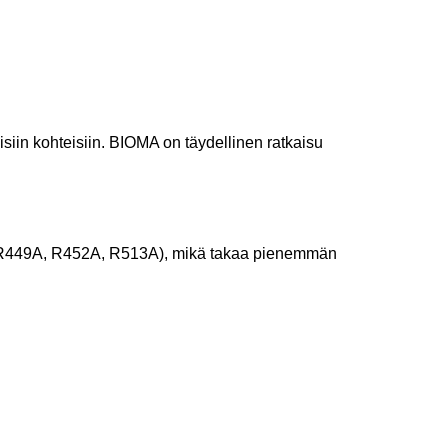
siin kohteisiin. BIOMA on täydellinen ratkaisu
 (R449A, R452A, R513A), mikä takaa pienemmän