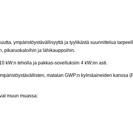
, ympäristöystävällisyyttä ja tyylikästä suunnittelua tarpeelli
n, pikaruokaloihin ja lähikauppoihin.
10 kW:n teholla ja pakkas-sovelluksiin 4 kW:iin asti.
 ympäristöystävällisten, matalan GWP:n kylmäaineiden kanssa
avat muun muassa: