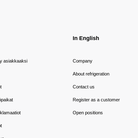
In English
dy asiakkaaksi
Company
About refrigeration
t
Contact us
öpaikat
Register as a customer
eklamaatiot
Open positions
t