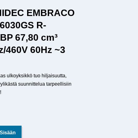
 NIDEC EMBRACO
6030GS R-
BP 67,80 cm³
z/460V 60Hz ~3
lkoyksikkö tuo hiljaisuutta,
ylikästä suunnittelua tarpeellisiin
!
 Sisään