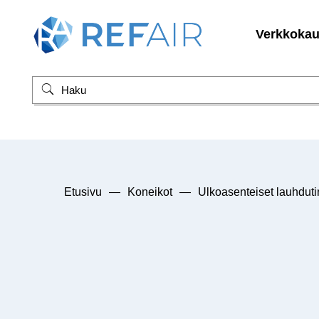
Verkkoka
Etusivu
—
Koneikot
—
Ulkoasenteiset lauhduti