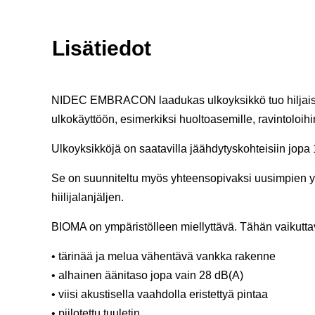
Lisätiedot
NIDEC EMBRACON laadukas ulkoyksikkö tuo hiljaisuutta
ulkokäyttöön, esimerkiksi huoltoasemille, ravintoloihi
Ulkoyksikköjä on saatavilla jäähdytyskohteisiin jopa 
Se on suunniteltu myös yhteensopivaksi uusimpien
hiilijalanjäljen.
BIOMA on ympäristölleen miellyttävä. Tähän vaikutt
• tärinää ja melua vähentävä vankka rakenne
• alhainen äänitaso jopa vain 28 dB(A)
• viisi akustisella vaahdolla eristettyä pintaa
• piilotettu tuuletin.