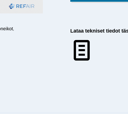
oneikot
,
Lataa tekniset tiedot tä