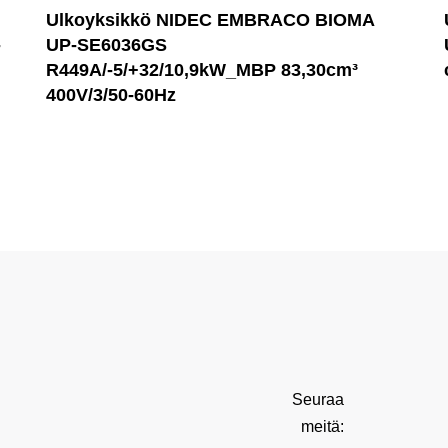
Ulkoyksikkö NIDEC EMBRACO BIOMA
-
UP-SE6036GS
R449A/-5/+32/10,9kW_MBP 83,30cm³
400V/3/50-60Hz
Seuraa
meitä: