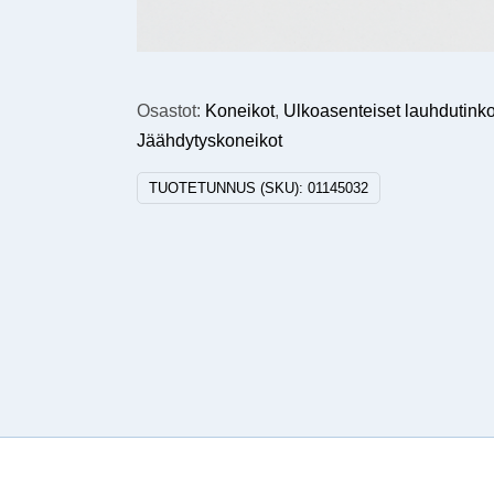
Osastot:
Koneikot
,
Ulkoasenteiset lauhdutink
Jäähdytyskoneikot
TUOTETUNNUS (SKU):
01145032