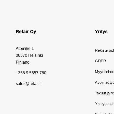
Refair Oy
Yritys
Atomitie 1
Rekisteröi
00370 Helsinki
GDPR
Finland
Myyntiehdo
+358 9 5657 780
Avoimet ty
sales@refair.fi
Takuut ja r
Yhteystiedo