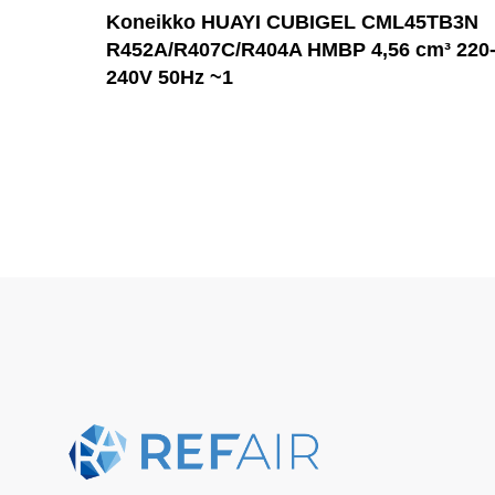
Koneikko HUAYI CUBIGEL CML45TB3N
R452A/R407C/R404A HMBP 4,56 cm³ 220
240V 50Hz ~1