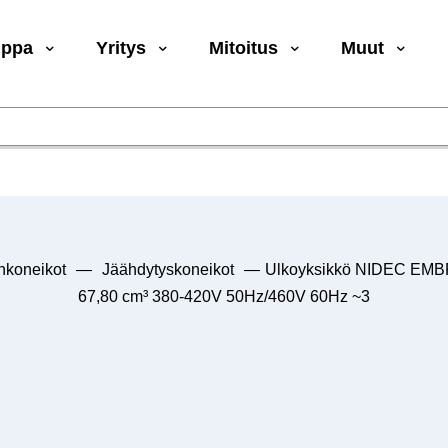
uppa
Yritys
Mitoitus
Muut
nkoneikot
—
Jäähdytyskoneikot
—
Ulkoyksikkö NIDEC EM
67,80 cm³ 380-420V 50Hz/460V 60Hz ~3