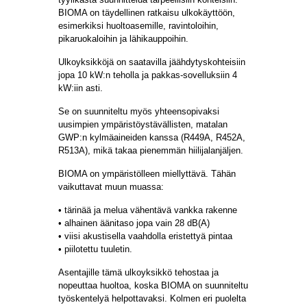
BIOMA on täydellinen ratkaisu ulkokäyttöön,
esimerkiksi huoltoasemille, ravintoloihin,
pikaruokaloihin ja lähikauppoihin.
Ulkoyksikköjä on saatavilla jäähdytyskohteisiin
jopa 10 kW:n teholla ja pakkas-sovelluksiin 4
kW:iin asti.
Se on suunniteltu myös yhteensopivaksi
uusimpien ympäristöystävällisten, matalan
GWP:n kylmäaineiden kanssa (R449A, R452A,
R513A), mikä takaa pienemmän hiilijalanjäljen.
BIOMA on ympäristölleen miellyttävä. Tähän
vaikuttavat muun muassa:
• tärinää ja melua vähentävä vankka rakenne
• alhainen äänitaso jopa vain 28 dB(A)
• viisi akustisella vaahdolla eristettyä pintaa
• piilotettu tuuletin.
Asentajille tämä ulkoyksikkö tehostaa ja
nopeuttaa huoltoa, koska BIOMA on suunniteltu
työskentelyä helpottavaksi. Kolmen eri puolelta