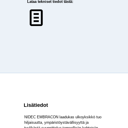
Lataa tekniset tiedot tästä:
Lisätiedot
NIDEC EMBRACON laadukas ulkoyksikkö tuo
hiljaisuutta, ympäristöystävällisyyttä ja
tyylikästä suunnittelua tarpeellisiin kohteisiin.