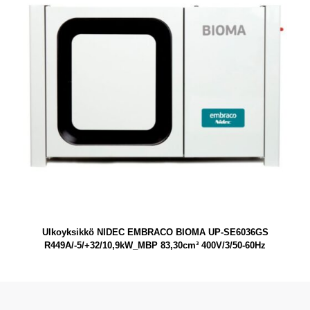
Ulkoyksikkö NIDEC EMBRACO BIOMA UP-SE6036GS
R449A/-5/+32/10,9kW_MBP 83,30cm³ 400V/3/50-60Hz