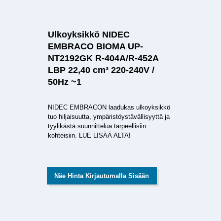
Ulkoyksikkö NIDEC
EMBRACO BIOMA UP-
NT2192GK R-404A/R-452A
LBP 22,40 cm³ 220-240V /
50Hz ~1
NIDEC EMBRACON laadukas ulkoyksikkö
tuo hiljaisuutta, ympäristöystävällisyyttä ja
tyylikästä suunnittelua tarpeellisiin
kohteisiin. LUE LISÄÄ ALTA!
Näe Hinta Kirjautumalla Sisään