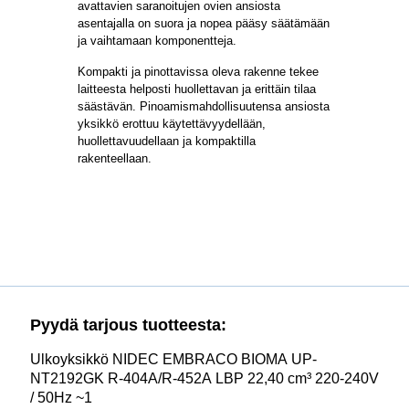
avattavien saranoitujen ovien ansiosta
asentajalla on suora ja nopea pääsy säätämään
ja vaihtamaan komponentteja.
Kompakti ja pinottavissa oleva rakenne tekee
laitteesta helposti huollettavan ja erittäin tilaa
säästävän. Pinoamismahdollisuutensa ansiosta
yksikkö erottuu käytettävyydellään,
huollettavuudellaan ja kompaktilla
rakenteellaan.
Pyydä tarjous tuotteesta:
Ulkoyksikkö NIDEC EMBRACO BIOMA UP-
NT2192GK R-404A/R-452A LBP 22,40 cm³ 220-240V
/ 50Hz ~1