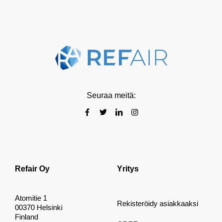
Seuraa meitä:
Refair Oy
Yritys
Atomitie 1
Rekisteröidy asiakkaaksi
00370 Helsinki
Finland