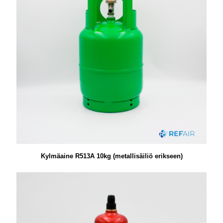
Kylmäaine R513A 10kg (metallisäiliö erikseen)