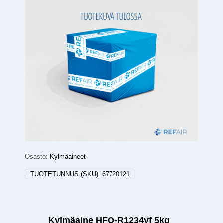
Osasto:
Kylmäaineet
TUOTETUNNUS (SKU):
67720121
Kylmäaine HFO-R1234yf 5kg