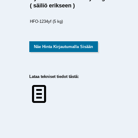
( säiliö erikseen )
HFO-1234yf (5 kg)
Näe Hinta Kirjautumalla Sisään
Lataa tekniset tiedot tästä: