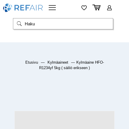
Etusivu
—
Kylmäaineet
—
Kylmäaine HFO-
R1234yf 5kg ( säiliö erikseen )