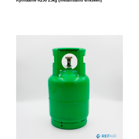
Kylmäaine R290 25kg (metallisäiliö erikseen)