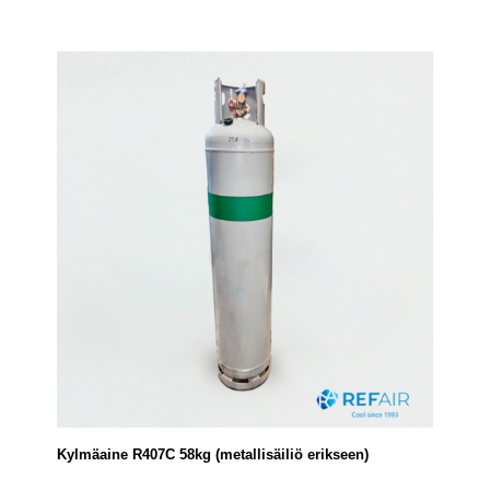
Kylmäaine R407C 58kg (metallisäiliö erikseen)