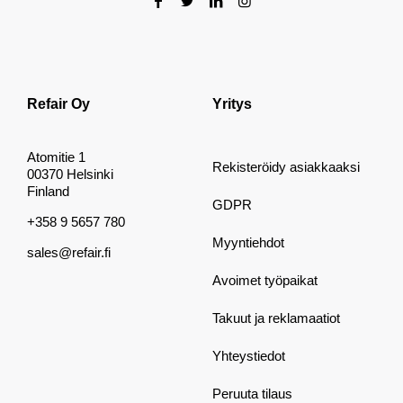
Refair Oy
Yritys
Atomitie 1
Rekisteröidy asiakkaaksi
00370 Helsinki
Finland
GDPR
+358 9 5657 780
Myyntiehdot
sales@refair.fi
Avoimet työpaikat
Takuut ja reklamaatiot
Yhteystiedot
Peruuta tilaus