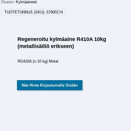
Osasto:
Kylmäaineet
TUOTETUNNUS (SKU):
67900174
Regeneroitu kylmäaine R410A 10kg
(metallisäiliö erikseen)
RG410A (n.10 kg) Metal
Näe Hinta Kirjautumalla Sisään