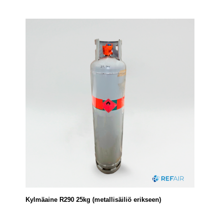
Kylmäaine R290 25kg (metallisäiliö erikseen)