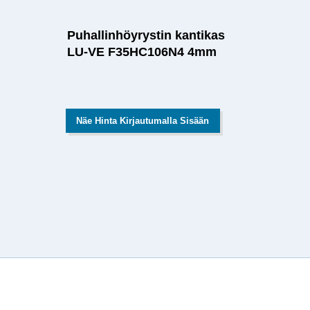
Puhallinhöyrystin kantikas
LU-VE F35HC106N4 4mm
Näe Hinta Kirjautumalla Sisään