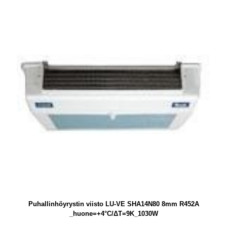
Puhallinhöyrystin viisto LU-VE SHA14N80 8mm R452A
_huone=+4°C/ΔT=9K_1030W