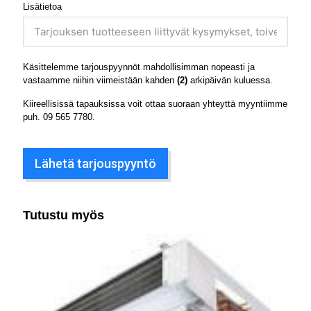
Lisätietoa
Käsittelemme tarjouspyynnöt mahdollisimman nopeasti ja
vastaamme niihin viimeistään kahden
(2)
arkipäivän kuluessa.
Kiireellisissä tapauksissa voit ottaa suoraan yhteyttä myyntiimme
puh.
09 565 7780
.
Lähetä tarjouspyyntö
Tutustu myös