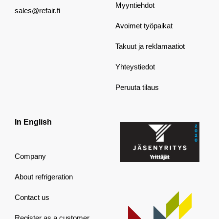
Myyntiehdot
sales@refair.fi
Avoimet työpaikat
Takuut ja reklamaatiot
Yhteystiedot
Peruuta tilaus
In English
Company
About refrigeration
Contact us
Register as a customer