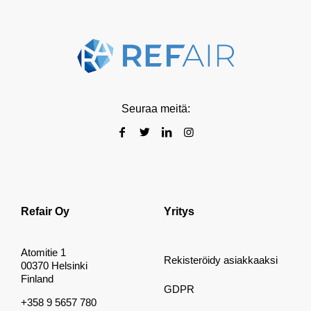
Seuraa meitä:
Refair Oy
Yritys
Atomitie 1
Rekisteröidy asiakkaaksi
00370 Helsinki
Finland
GDPR
+358 9 5657 780