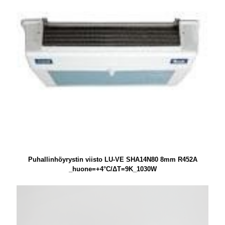
Puhallinhöyrystin viisto LU-VE SHA14N80 8mm R452A
_huone=+4°C/ΔT=9K_1030W