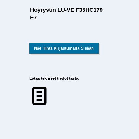
Höyrystin LU-VE F35HC179
E7
Näe Hinta Kirjautumalla Sisään
Lataa tekniset tiedot tästä: