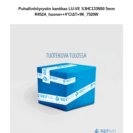
Puhallinhöyrystin kantikas LU-VE S3HC133N50 5mm
R452A_huone=+4°C/ΔT=9K_7520W