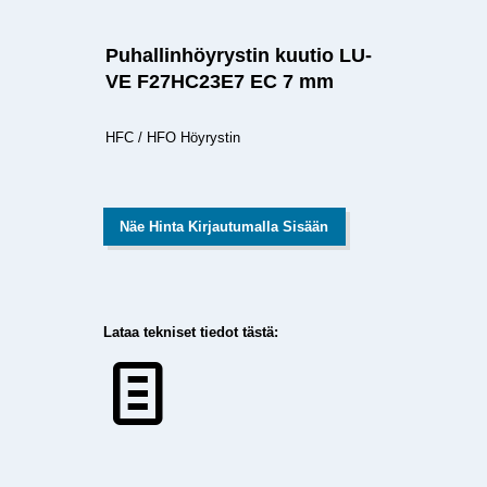
Puhallinhöyrystin kuutio LU-
VE F27HC23E7 EC 7 mm
HFC / HFO Höyrystin
Näe Hinta Kirjautumalla Sisään
Lataa tekniset tiedot tästä: