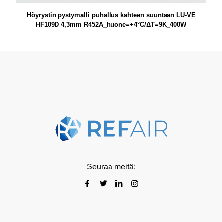
Höyrystin pystymalli puhallus kahteen suuntaan LU-VE
HF109D 4,3mm R452A_huone=+4°C/ΔT=9K_400W
Seuraa meitä: