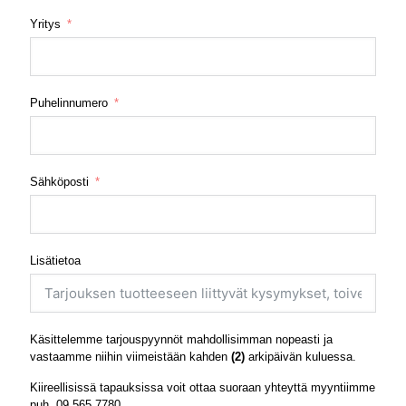
Yritys
Puhelinnumero
Sähköposti
Lisätietoa
Käsittelemme tarjouspyynnöt mahdollisimman nopeasti ja
vastaamme niihin viimeistään kahden
(2)
arkipäivän kuluessa.
Kiireellisissä tapauksissa voit ottaa suoraan yhteyttä myyntiimme
puh.
09 565 7780
.