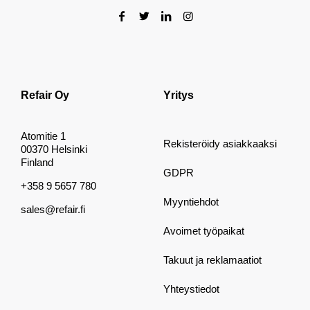
Refair Oy
Yritys
Atomitie 1
Rekisteröidy asiakkaaksi
00370 Helsinki
Finland
GDPR
+358 9 5657 780
Myyntiehdot
sales@refair.fi
Avoimet työpaikat
Takuut ja reklamaatiot
Yhteystiedot