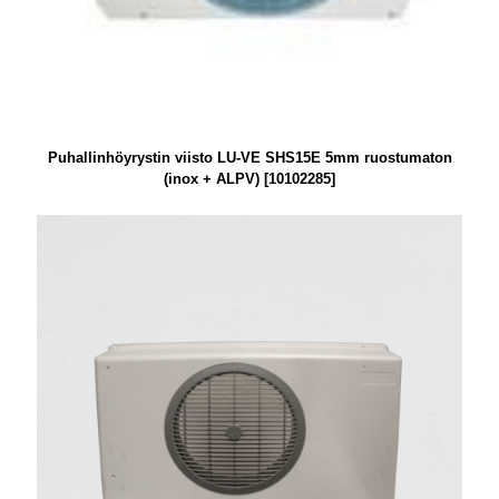
Puhallinhöyrystin viisto LU-VE SHS15E 5mm ruostumaton
(inox + ALPV) [10102285]