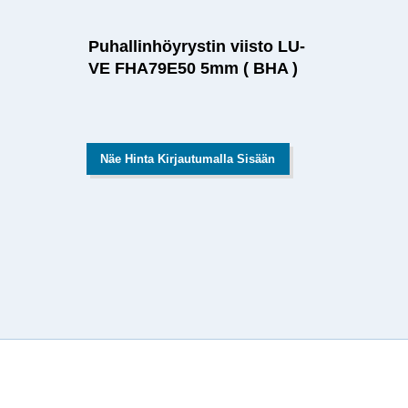
Puhallinhöyrystin viisto LU-
VE FHA79E50 5mm ( BHA )
Näe Hinta Kirjautumalla Sisään