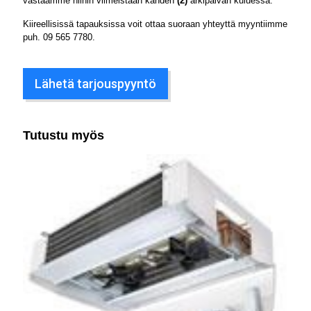
vastaamme niihin viimeistään kahden
(2)
arkipäivän kuluessa.
Kiireellisissä tapauksissa voit ottaa suoraan yhteyttä myyntiimme
puh.
09 565 7780
.
Lähetä tarjouspyyntö
Tutustu myös