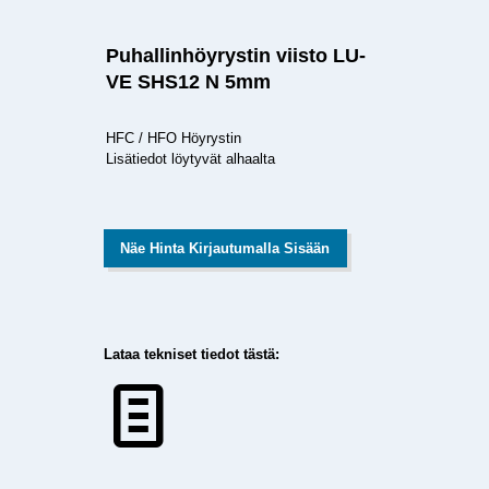
Puhallinhöyrystin viisto LU-
VE SHS12 N 5mm
HFC / HFO Höyrystin
Lisätiedot löytyvät alhaalta
Näe Hinta Kirjautumalla Sisään
Lataa tekniset tiedot tästä: