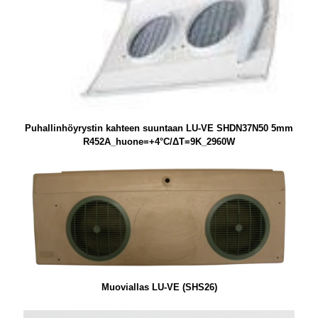
Puhallinhöyrystin kahteen suuntaan LU-VE SHDN37N50 5mm
R452A_huone=+4°C/ΔT=9K_2960W
Muoviallas LU-VE (SHS26)