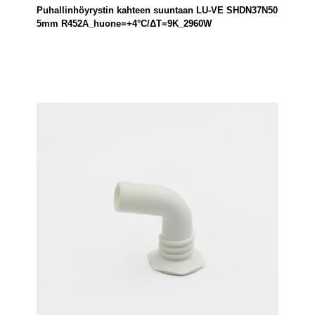
Puhallinhöyrystin kahteen suuntaan LU-VE SHDN37N50
5mm R452A_huone=+4°C/ΔT=9K_2960W