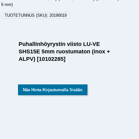
6 mm)
TUOTETUNNUS (SKU):
20190019
Puhallinhöyrystin viisto LU-VE
SHS15E 5mm ruostumaton (inox +
ALPV) [10102285]
Näe Hinta Kirjautumalla Sisään