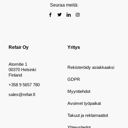
Seuraa meitä:
Refair Oy
Yritys
Atomitie 1
Rekisteröidy asiakkaaksi
00370 Helsinki
Finland
GDPR
+358 9 5657 780
Myyntiehdot
sales@refair.fi
Avoimet työpaikat
Takuut ja reklamaatiot
Yhteystiedot