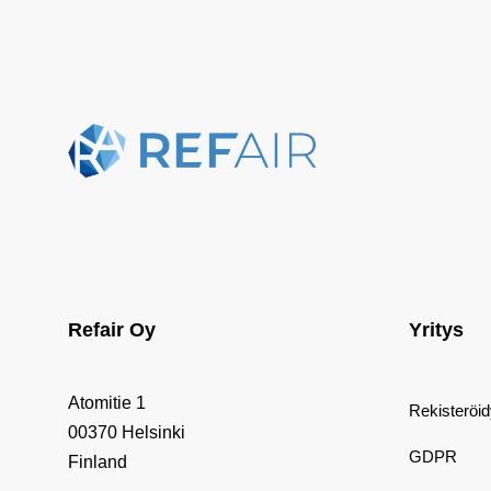
Refair Oy
Yritys
Atomitie 1
Rekisteröi
00370 Helsinki
GDPR
Finland