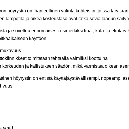
on höyrystin on ihanteellinen valinta kohteisiin, joissa tarvitaa
nen lämpötila ja oikea kosteustaso ovat ratkaisevia laadun säily
ista ja soveltuu erinomaisesti esimerkiksi liha-, kala- ja elintarv
itkäaikaiseen käyttöön.
tömukavuus
kiinnikkeet toimitetaan tehtaalla valmiiksi koottuina
pon korkeuden ja kallistuksen säädön, mikä varmistaa oikean a
ttinen höyrystin on entistä käyttäjäystävällisempi, nopeampi ase
ahvuus.
ramma)