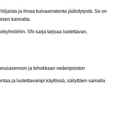
n hiljaista ja ilmaa kuivaamatonta jäähdytystä. Se on
misen kannalta.
ikekylmiöihin. SN-sarja tarjoaa luotettavan,
sennusasennon ja tehokkaan vedenpoiston
ntaa ja luotettavampi käytössä, säilyttäen samalla