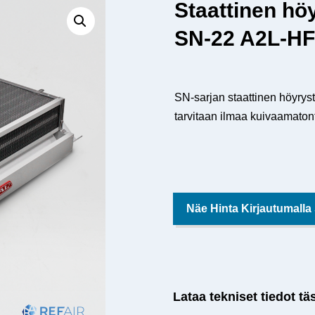
Staattinen hö
SN-22 A2L-H
SN-sarjan staattinen höyrysti
tarvitaan ilmaa kuivaamato
Näe Hinta Kirjautumalla
Lataa tekniset tiedot tä