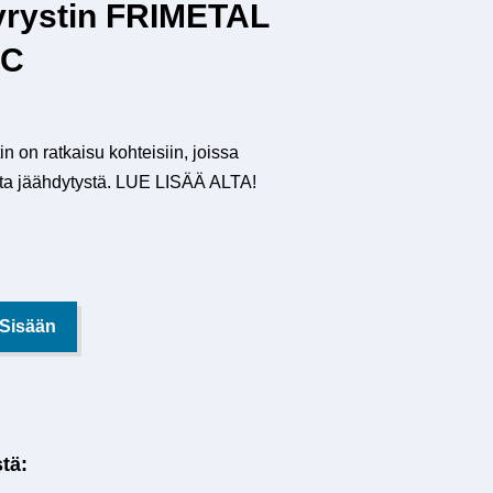
yrystin FRIMETAL
FC
n on ratkaisu kohteisiin, joissa
nta jäähdytystä. LUE LISÄÄ ALTA!
 Sisään
stä: