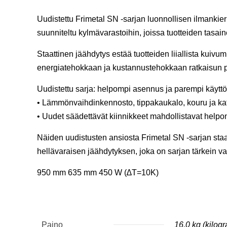
Uudistettu Frimetal SN -sarjan luonnollisen ilmankierr
suunniteltu kylmävarastoihin, joissa tuotteiden tasai
Staattinen jäähdytys estää tuotteiden liiallista kuivum
energiatehokkaan ja kustannustehokkaan ratkaisun p
Uudistettu sarja: helpompi asennus ja parempi käyt
• Lämmönvaihdinkennosto, tippakaukalo, kouru ja katto
• Uudet säädettävät kiinnikkeet mahdollistavat hel
Näiden uudistusten ansiosta Frimetal SN -sarjan staa
hellävaraisen jäähdytyksen, joka on sarjan tärkein v
950 mm 635 mm 450 W (∆T=10K)
Paino
16,0 kg (kilog