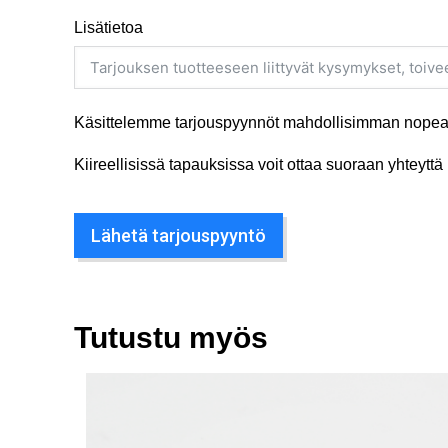
Lisätietoa
Käsittelemme tarjouspyynnöt mahdollisimman nopeas
Kiireellisissä tapauksissa voit ottaa suoraan yhteyt
Lähetä tarjouspyyntö
Tutustu myös