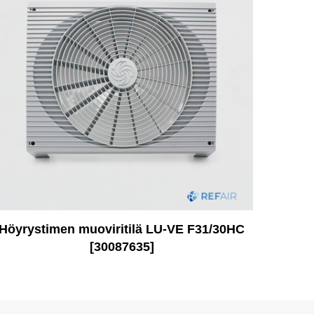
Höyrystimen muoviritilä LU-VE F31/30HC
[30087635]