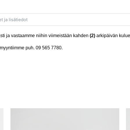
ti ja vastaamme niihin viimeistään kahden
(2)
arkipäivän kulue
tä myyntiimme puh.
09 565 7780
.