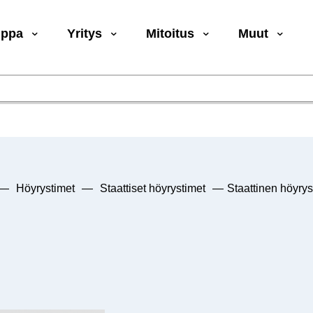
uppa
Yritys
Mitoitus
Muut
—
Höyrystimet
—
Staattiset höyrystimet
—
Staattinen höyr