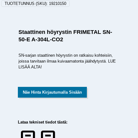
TUOTETUNNUS (SKU):
19210150
Staattinen höyrystin FRIMETAL SN-
50-E A-304L-CO2
SN-sarjan staattinen höyrystin on ratkaisu kohteisiin,
joissa tarvitaan ilmaa kuivaamatonta jäähdytystä. LUE
LISÄÄ ALTA!
Näe Hinta Kirjautumalla Sisään
Lataa tekniset tiedot tästä: