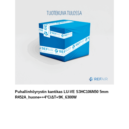
Puhallinhöyrystin kantikas LU-VE S3HC106N50 5mm
R452A_huone=+4°C/ΔT=9K_6300W