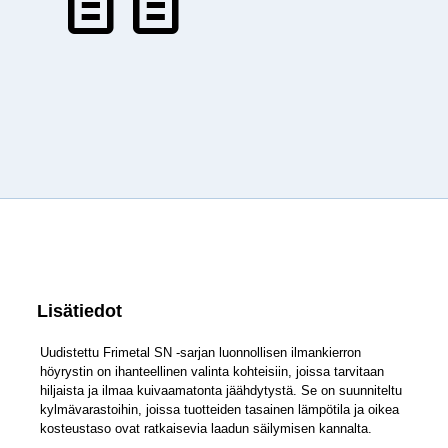
Lisätiedot
Uudistettu Frimetal SN -sarjan luonnollisen ilmankierron
höyrystin on ihanteellinen valinta kohteisiin, joissa tarvitaan
hiljaista ja ilmaa kuivaamatonta jäähdytystä. Se on suunniteltu
kylmävarastoihin, joissa tuotteiden tasainen lämpötila ja oikea
kosteustaso ovat ratkaisevia laadun säilymisen kannalta.