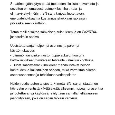
Staattinen jäähdytys estää tuotteiden liiallista kuivumista ja
soveltuu erinomaisesti esimerkiksi liha-, kala- ja
elintarvikekylmiöihin. SN-sarja tarjoaa luotettavan,
energiatehokkaan ja kustannustehokkaan ratkaisun
pitkäaikaiseen käyttöön.
Tämä malli sisältää sähköisen sulatuksen ja on Co2/R744-
järjestelmiin sopiva.
Uudistettu sarja: helpompi asennus ja parempi
käyttömukavuus
• Lämmönvaihdinkennosto, tippakaukalo, kouru ja
kattokiinnikkeet toimitetaan tehtaalla valmiiksi koottuina
• Uudet säädettävät kiinnikkeet mahdollistavat helpon
korkeuden ja kallistuksen säädön, mikä varmistaa oikean
asennusasennon ja tehokkaan vedenpoiston
Näiden uudistusten ansiosta Frimetal SN -sarjan staattinen
höyrystin on entistä käyttäjäystävällisempi, nopeampi asentaa
ja luotettavampi käytössä, säilyttäen samalla hellävaraisen
jäähdytyksen, joka on sarjan tärkein vahvuus.