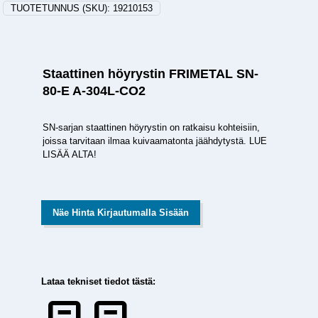
TUOTETUNNUS (SKU):
19210153
Staattinen höyrystin FRIMETAL SN-
80-E A-304L-CO2
SN-sarjan staattinen höyrystin on ratkaisu kohteisiin,
joissa tarvitaan ilmaa kuivaamatonta jäähdytystä. LUE
LISÄÄ ALTA!
Näe Hinta Kirjautumalla Sisään
Lataa tekniset tiedot tästä: