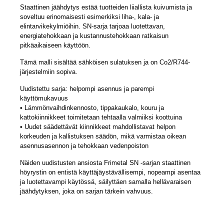
Staattinen jäähdytys estää tuotteiden liiallista kuivumista ja
soveltuu erinomaisesti esimerkiksi liha-, kala- ja
elintarvikekylmiöihin. SN-sarja tarjoaa luotettavan,
energiatehokkaan ja kustannustehokkaan ratkaisun
pitkäaikaiseen käyttöön.
Tämä malli sisältää sähköisen sulatuksen ja on Co2/R744-
järjestelmiin sopiva.
Uudistettu sarja: helpompi asennus ja parempi
käyttömukavuus
• Lämmönvaihdinkennosto, tippakaukalo, kouru ja
kattokiinnikkeet toimitetaan tehtaalla valmiiksi koottuina
• Uudet säädettävät kiinnikkeet mahdollistavat helpon
korkeuden ja kallistuksen säädön, mikä varmistaa oikean
asennusasennon ja tehokkaan vedenpoiston
Näiden uudistusten ansiosta Frimetal SN -sarjan staattinen
höyrystin on entistä käyttäjäystävällisempi, nopeampi asentaa
ja luotettavampi käytössä, säilyttäen samalla hellävaraisen
jäähdytyksen, joka on sarjan tärkein vahvuus.