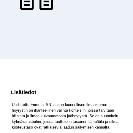
Lisätiedot
Uudistettu Frimetal SN -sarjan luonnollisen ilmankierron
höyrystin on ihanteellinen valinta kohteisiin, joissa tarvitaan
hiljaista ja ilmaa kuivaamatonta jäähdytystä. Se on suunniteltu
kylmävarastoihin, joissa tuotteiden tasainen lämpötila ja oikea
kosteustaso ovat ratkaisevia laadun säilymisen kannalta.