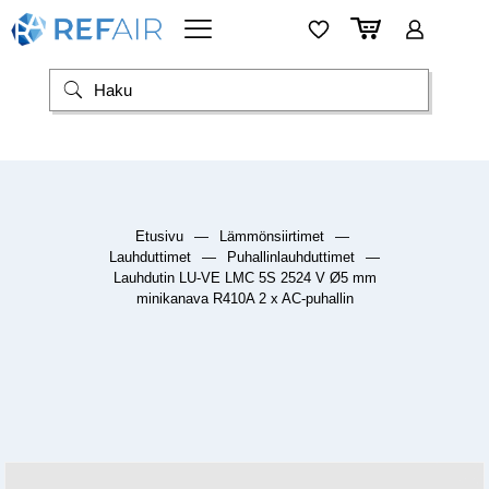
Etusivu
—
Lämmönsiirtimet
—
Lauhduttimet
—
Puhallinlauhduttimet
—
Lauhdutin LU-VE LMC 5S 2524 V Ø5 mm
minikanava R410A 2 x AC-puhallin