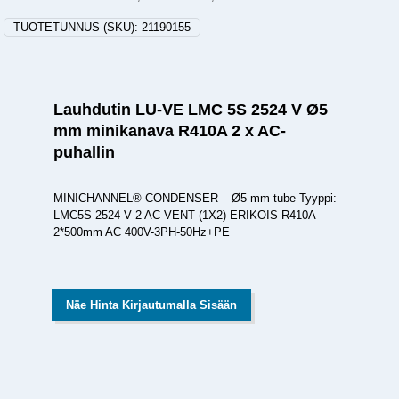
TUOTETUNNUS (SKU):
21190155
Lauhdutin LU-VE LMC 5S 2524 V Ø5
mm minikanava R410A 2 x AC-
puhallin
MINICHANNEL® CONDENSER – Ø5 mm tube Tyyppi:
LMC5S 2524 V 2 AC VENT (1X2) ERIKOIS R410A
2*500mm AC 400V-3PH-50Hz+PE
Näe Hinta Kirjautumalla Sisään