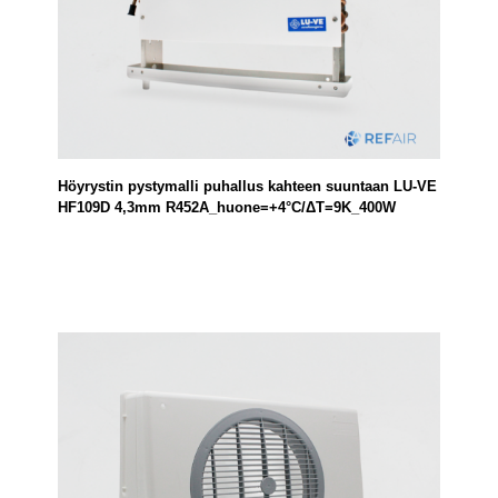
Höyrystin pystymalli puhallus kahteen suuntaan LU-VE
HF109D 4,3mm R452A_huone=+4°C/ΔT=9K_400W