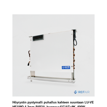
Höyrystin pystymalli puhallus kahteen suuntaan LU-VE
HF109D 4,3mm R452A_huone=+4°C/ΔT=9K_400W