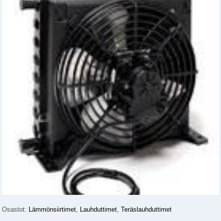
Osastot:
Lämmönsiirtimet
,
Lauhduttimet
,
Teräslauhduttimet