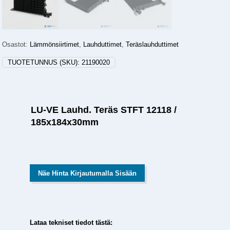
Osastot:
Lämmönsiirtimet
,
Lauhduttimet
,
Teräslauhduttimet
TUOTETUNNUS (SKU):
21190020
LU-VE Lauhd. Teräs STFT 12118 /
185x184x30mm
Näe Hinta Kirjautumalla Sisään
Lataa tekniset tiedot tästä: