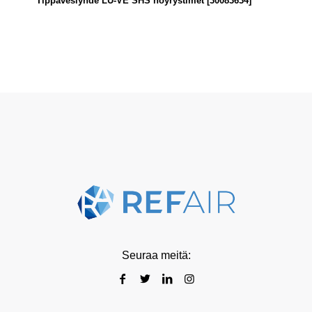
Tippavesiyhde LU-VE SHS höyrystimet [30083634]
Seuraa meitä: