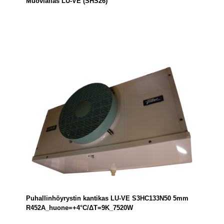
Muoviallas LU-VE (SHS26)
Puhallinhöyrystin kantikas LU-VE S3HC133N50 5mm
R452A_huone=+4°C/ΔT=9K_7520W