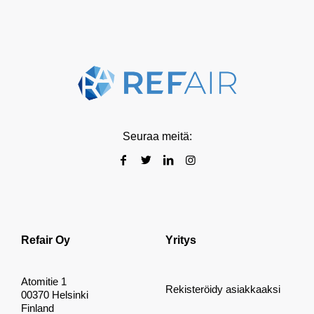
Seuraa meitä:
Refair Oy
Yritys
Atomitie 1
Rekisteröidy asiakkaaksi
00370 Helsinki
Finland