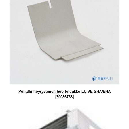
Puhallinhöyrystimen huoltoluukku LU-VE SHA/BHA
[30086763]