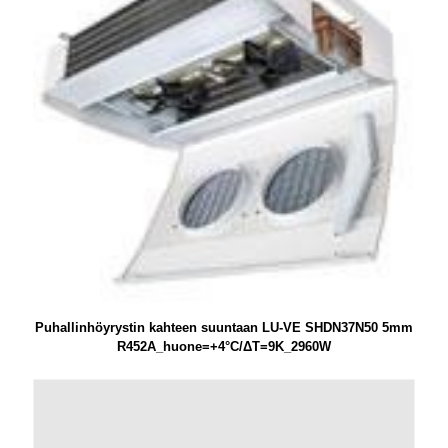
Puhallinhöyrystin kahteen suuntaan LU-VE SHDN37N50 5mm
R452A_huone=+4°C/ΔT=9K_2960W