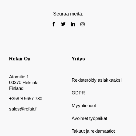
Seuraa meitä:
Refair Oy
Yritys
Atomitie 1
Rekisteröidy asiakkaaksi
00370 Helsinki
Finland
GDPR
+358 9 5657 780
Myyntiehdot
sales@refair.fi
Avoimet työpaikat
Takuut ja reklamaatiot