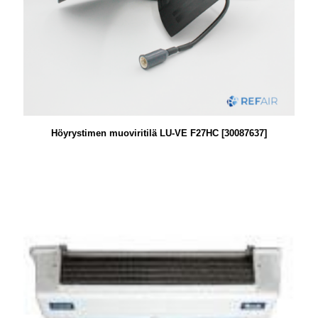
Höyrystimen muoviritilä LU-VE F27HC [30087637]