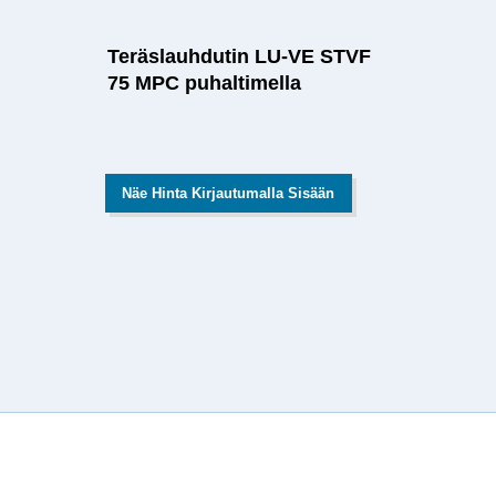
Teräslauhdutin LU-VE STVF
75 MPC puhaltimella
Näe Hinta Kirjautumalla Sisään