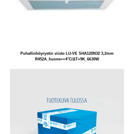
Puhallinhöyrystin viisto LU-VE SHA120N32 3,2mm
R452A_huone=+4°C/ΔT=9K_6630W