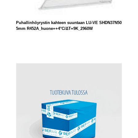
Puhallinhöyrystin kahteen suuntaan LU-VE SHDN37N50
5mm R452A_huone=+4°C/ΔT=9K_2960W