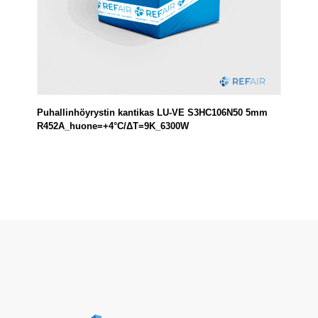
Puhallinhöyrystin kantikas LU-VE S3HC106N50 5mm
R452A_huone=+4°C/ΔT=9K_6300W