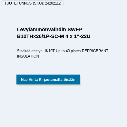
TUOTETUNNUS (SKU):
24202112
Levylämmönvaihdin SWEP
B10THx26/1P-SC-M 4 x 1″-22U
Sisältää eristys: IK10T Up to 40 plates REFRIGERANT
INSULATION
Näe Hinta Kirjautumalla Sisään