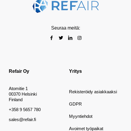
Seuraa meitä:
Refair Oy
Yritys
Atomitie 1
Rekisteröidy asiakkaaksi
00370 Helsinki
Finland
GDPR
+358 9 5657 780
Myyntiehdot
sales@refair.fi
Avoimet työpaikat