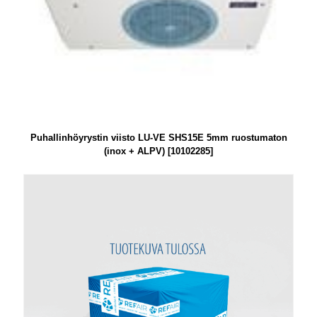
Puhallinhöyrystin viisto LU-VE SHS15E 5mm ruostumaton
(inox + ALPV) [10102285]