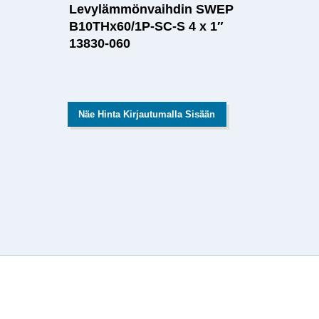
Levylämmönvaihdin SWEP
B10THx60/1P-SC-S 4 x 1″
13830-060
Näe Hinta Kirjautumalla Sisään