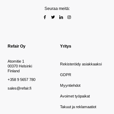
Seuraa meitä:
Refair Oy
Yritys
Atomitie 1
Rekisteröidy asiakkaaksi
00370 Helsinki
Finland
GDPR
+358 9 5657 780
Myyntiehdot
sales@refair.fi
Avoimet työpaikat
Takuut ja reklamaatiot