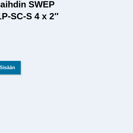
aihdin SWEP
P-SC-S 4 x 2″
 Sisään