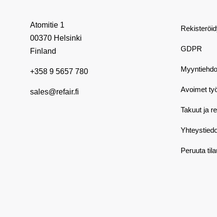
Atomitie 1
Rekisteröi
00370 Helsinki
GDPR
Finland
Myyntiehdo
+358 9 5657 780
Avoimet ty
sales@refair.fi
Takuut ja r
Yhteystiedo
Peruuta til