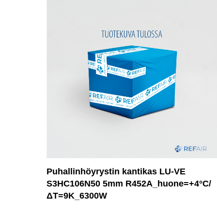
Puhallinhöyrystin kantikas LU-VE
S3HC106N50 5mm R452A_huone=+4°C/
ΔT=9K_6300W