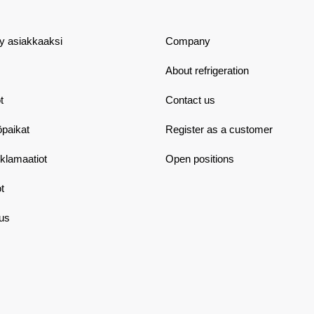
dy asiakkaaksi
Company
About refrigeration
t
Contact us
öpaikat
Register as a customer
eklamaatiot
Open positions
t
aus