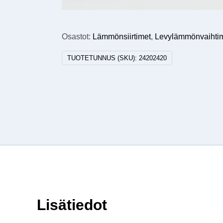
Osastot:
Lämmönsiirtimet
,
Levylämmönvaihti
TUOTETUNNUS (SKU):
24202420
Lisätiedot