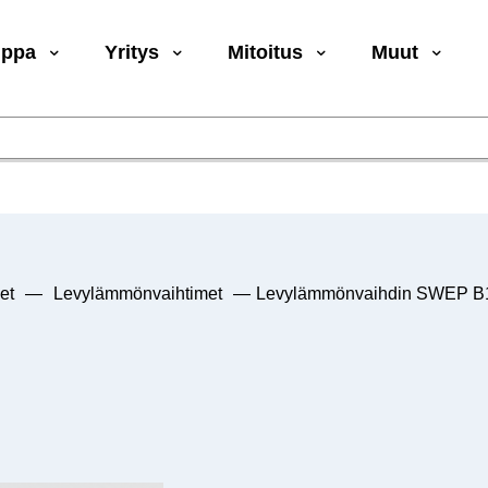
uppa
Yritys
Mitoitus
Muut
et
—
Levylämmönvaihtimet
—
Levylämmönvaihdin SWEP B1