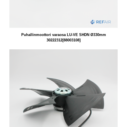
Puhallinmoottori varaosa LU-VE SHDN Ø330mm
30222312[88003108]