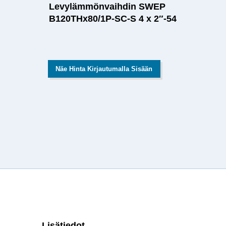
Levylämmönvaihdin SWEP
B120THx80/1P-SC-S 4 x 2″-54
Näe Hinta Kirjautumalla Sisään
Lisätiedot