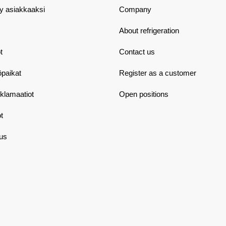
dy asiakkaaksi
Company
About refrigeration
t
Contact us
öpaikat
Register as a customer
eklamaatiot
Open positions
t
aus