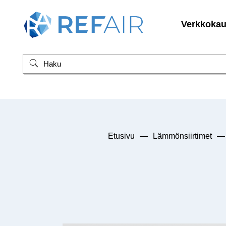
Verkkoka
Etusivu
—
Lämmönsiirtimet
—