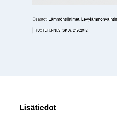
Osastot:
Lämmönsiirtimet
,
Levylämmönvaihti
TUOTETUNNUS (SKU):
24202042
Lisätiedot