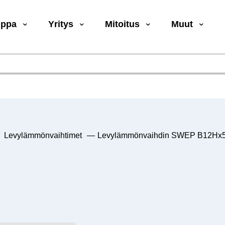
uppa
Yritys
Mitoitus
Muut
Levylämmönvaihtimet
—
Levylämmönvaihdin SWEP B12Hx50