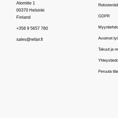
Atomitie 1
Rekisteröi
00370 Helsinki
GDPR
Finland
Myyntiehdo
+358 9 5657 780
Avoimet ty
sales@refair.fi
Takuut ja r
Yhteystiedo
Peruuta til