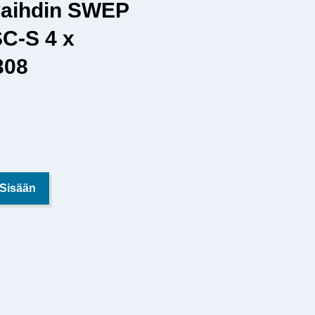
aihdin SWEP
C-S 4 x
308
 Sisään