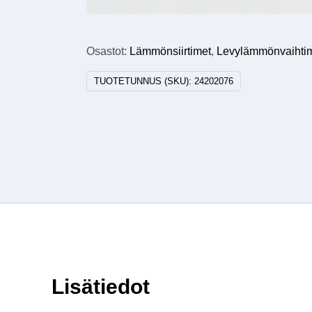
Osastot:
Lämmönsiirtimet
,
Levylämmönvaihti
TUOTETUNNUS (SKU):
24202076
Lisätiedot