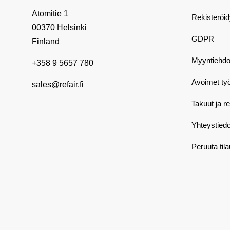
Atomitie 1
Rekisteröi
00370 Helsinki
GDPR
Finland
Myyntiehdo
+358 9 5657 780
Avoimet ty
sales@refair.fi
Takuut ja r
Yhteystiedo
Peruuta til