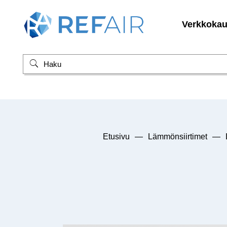
Verkkoka
Etusivu
—
Lämmönsiirtimet
—