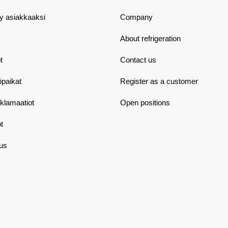
dy asiakkaaksi
Company
About refrigeration
t
Contact us
öpaikat
Register as a customer
eklamaatiot
Open positions
t
aus