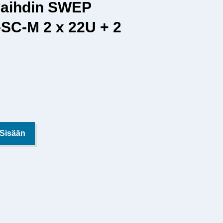
aihdin SWEP
SC-M 2 x 22U + 2
 Sisään