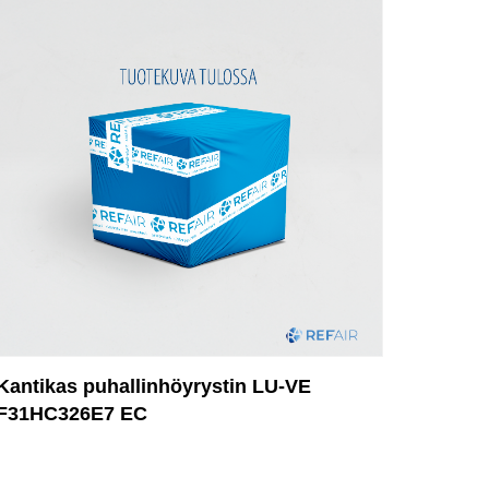
Kantikas puhallinhöyrystin LU-VE
F31HC326E7 EC