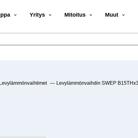
uppa
Yritys
Mitoitus
Muut
Levylämmönvaihtimet
—
Levylämmönvaihdin SWEP B15THx30/