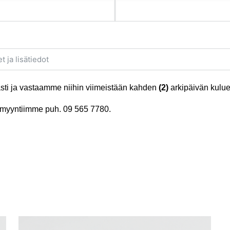
ti ja vastaamme niihin viimeistään kahden
(2)
arkipäivän kulue
tä myyntiimme puh.
09 565 7780
.