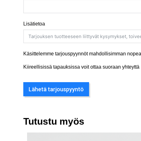
Lisätietoa
Käsittelemme tarjouspyynnöt mahdollisimman nopeas
Kiireellisissä tapauksissa voit ottaa suoraan yhteyt
Lähetä tarjouspyyntö
Tutustu myös