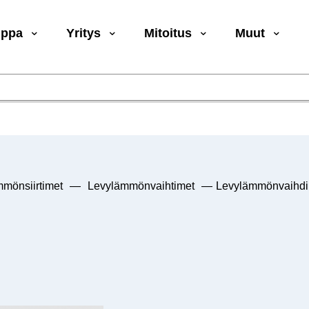
uppa
Yritys
Mitoitus
Muut
mönsiirtimet
—
Levylämmönvaihtimet
—
Levylämmönvaihd