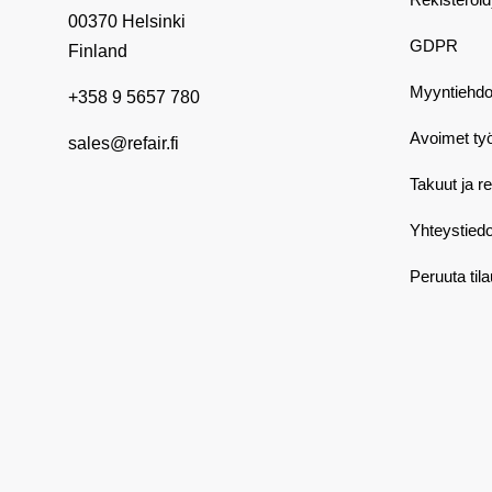
00370 Helsinki
GDPR
Finland
Myyntiehdo
+358 9 5657 780
Avoimet ty
sales@refair.fi
Takuut ja r
Yhteystiedo
Peruuta til