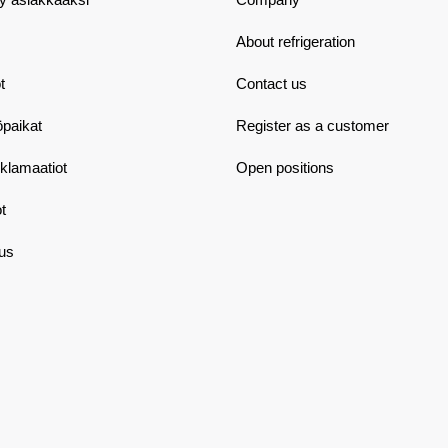
About refrigeration
t
Contact us
öpaikat
Register as a customer
eklamaatiot
Open positions
t
aus