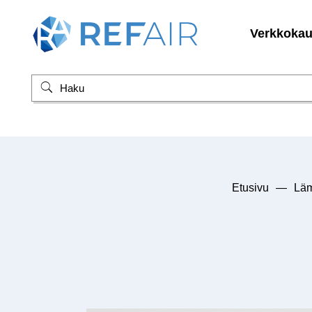
Verkkoka
Etusivu
—
Läm