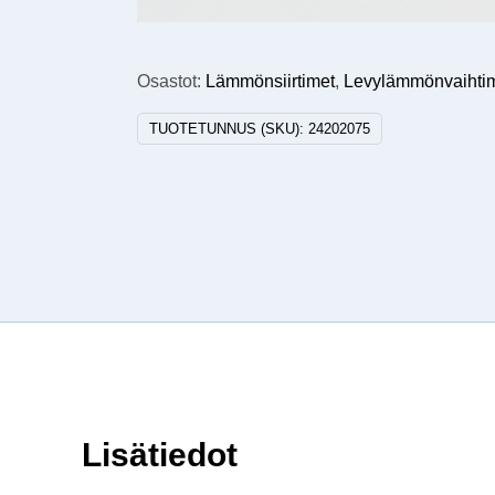
Osastot:
Lämmönsiirtimet
,
Levylämmönvaihti
TUOTETUNNUS (SKU):
24202075
Lisätiedot