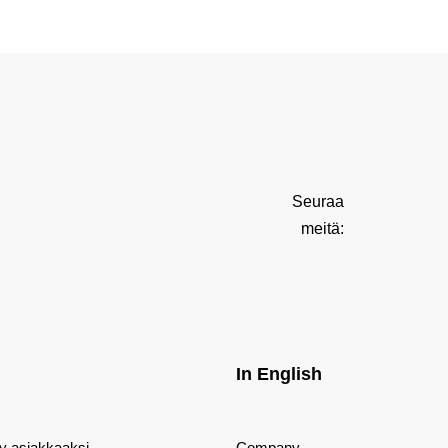
Seuraa
meitä:
In English
dy asiakkaaksi
Company