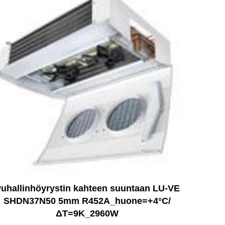
uhallinhöyrystin kahteen suuntaan LU-VE
SHDN37N50 5mm R452A_huone=+4°C/
ΔT=9K_2960W