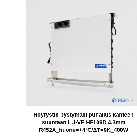
Höyrystin pystymalli puhallus kahteen
suuntaan LU-VE HF109D 4,3mm
R452A_huone=+4°C/ΔT=9K_400W