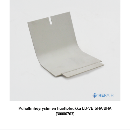
Puhallinhöyrystimen huoltoluukku LU-VE SHA/BHA
[30086763]