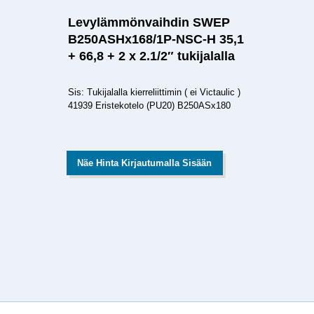
Levylämmönvaihdin SWEP
B250ASHx168/1P-NSC-H 35,1
+ 66,8 + 2 x 2.1/2″ tukijalalla
Sis: Tukijalalla kierreliittimin ( ei Victaulic )
41939 Eristekotelo (PU20) B250ASx180
Näe Hinta Kirjautumalla Sisään