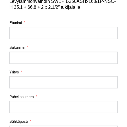
Levylämmönvaihdin SWEP B250ASHx168/1P-NSC-
H 35,1 + 66,8 + 2 x 2.1/2″ tukijalalla
Etunimi
Sukunimi
Yritys
Puhelinnumero
Sähköposti