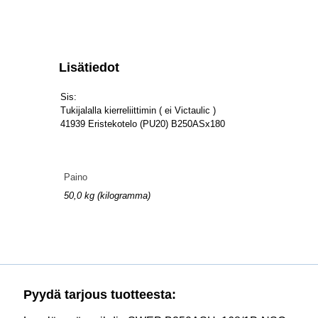
Lisätiedot
Sis:
Tukijalalla kierreliittimin ( ei Victaulic )
41939 Eristekotelo (PU20) B250ASx180
Paino
50,0 kg (kilogramma)
Pyydä tarjous tuotteesta: