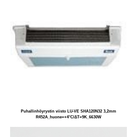
Puhallinhöyrystin viisto LU-VE SHA120N32 3,2mm
R452A_huone=+4°C/ΔT=9K_6630W