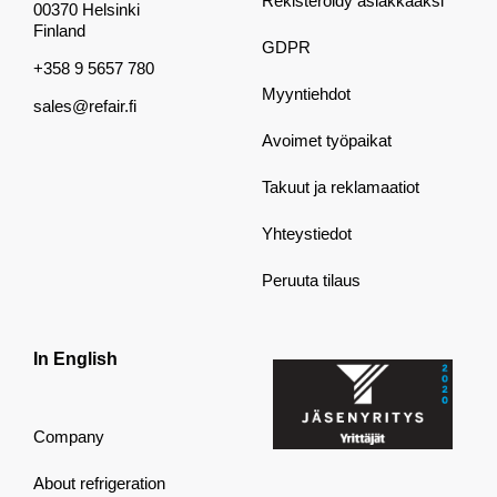
Rekisteröidy asiakkaaksi
00370 Helsinki
Finland
GDPR
+358 9 5657 780
Myyntiehdot
sales@refair.fi
Avoimet työpaikat
Takuut ja reklamaatiot
Yhteystiedot
Peruuta tilaus
In English
Company
About refrigeration