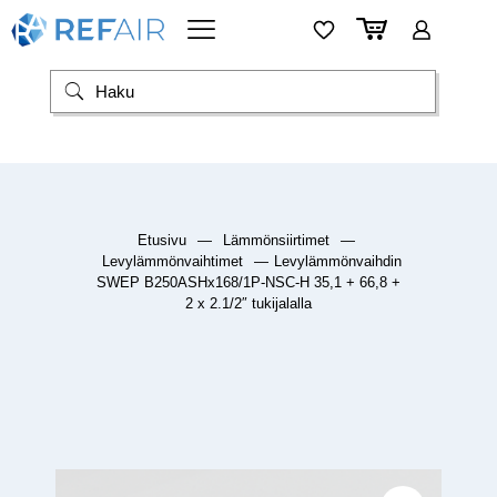
Etusivu
—
Lämmönsiirtimet
—
Levylämmönvaihtimet
—
Levylämmönvaihdin
SWEP B250ASHx168/1P-NSC-H 35,1 + 66,8 +
2 x 2.1/2″ tukijalalla