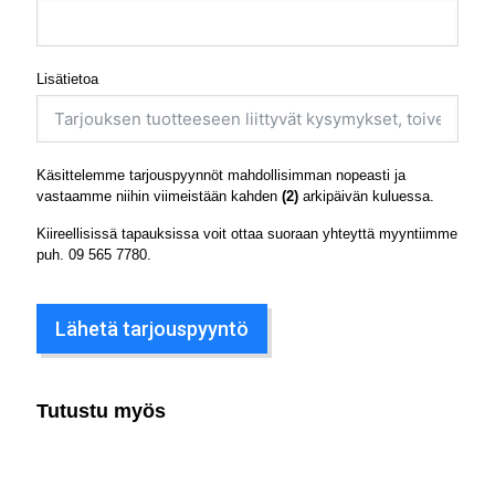
Lisätietoa
Käsittelemme tarjouspyynnöt mahdollisimman nopeasti ja
vastaamme niihin viimeistään kahden
(2)
arkipäivän kuluessa.
Kiireellisissä tapauksissa voit ottaa suoraan yhteyttä myyntiimme
puh.
09 565 7780
.
Lähetä tarjouspyyntö
Tutustu myös