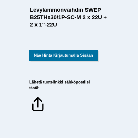
Levylämmönvaihdin SWEP
B25THx30/1P-SC-M 2 x 22U +
2 x 1″-22U
Näe Hinta Kirjautumalla Sisään
Lähetä tuotelinkki sähköpostiisi
tästä: