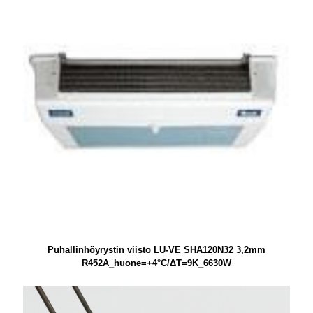
Puhallinhöyrystin viisto LU-VE SHA120N32 3,2mm
R452A_huone=+4°C/ΔT=9K_6630W