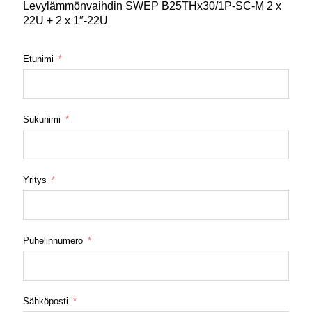
Levylämmönvaihdin SWEP B25THx30/1P-SC-M 2 x
22U + 2 x 1″-22U
Etunimi
Sukunimi
Yritys
Puhelinnumero
Sähköposti