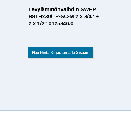
Levylämmönvaihdin SWEP
B8THx30/1P-SC-M 2 x 3/4″ +
2 x 1/2″ 0125846.0
Näe Hinta Kirjautumalla Sisään