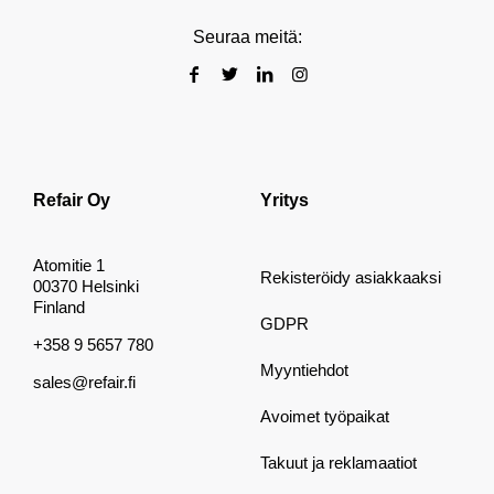
Seuraa meitä:
Refair Oy
Yritys
Atomitie 1
Rekisteröidy asiakkaaksi
00370 Helsinki
Finland
GDPR
+358 9 5657 780
Myyntiehdot
sales@refair.fi
Avoimet työpaikat
Takuut ja reklamaatiot