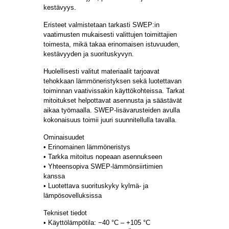
kestävyys.
Eristeet valmistetaan tarkasti SWEP:in
vaatimusten mukaisesti valittujen toimittajien
toimesta, mikä takaa erinomaisen istuvuuden,
kestävyyden ja suorituskyvyn.
Huolellisesti valitut materiaalit tarjoavat
tehokkaan lämmöneristyksen sekä luotettavan
toiminnan vaativissakin käyttökohteissa. Tarkat
mitoitukset helpottavat asennusta ja säästävät
aikaa työmaalla. SWEP-lisävarusteiden avulla
kokonaisuus toimii juuri suunnitellulla tavalla.
Ominaisuudet
• Erinomainen lämmöneristys
• Tarkka mitoitus nopeaan asennukseen
• Yhteensopiva SWEP-lämmönsiirtimien
kanssa
• Luotettava suorituskyky kylmä- ja
lämpösovelluksissa
Tekniset tiedot
• Käyttölämpötila: −40 °C – +105 °C