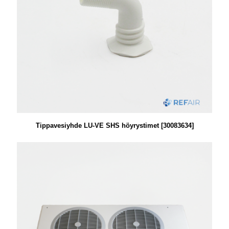
Tippavesiyhde LU-VE SHS höyrystimet [30083634]