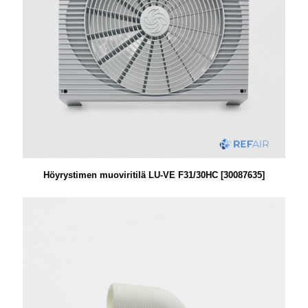
Höyrystimen muoviritilä LU-VE F31/30HC [30087635]