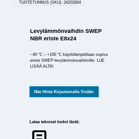
TUOTETUNNUS (SKU):
24202604
Levylämmönvaihdin SWEP
NBR eriste E8x24
−40 °C – +105 °C käyttölämpötilaan sopiva
eriste SWEP-levylämmönvaihtimille. LUE
LISÄÄ ALTA!
Näe Hinta Kirjautumalla Sisään
Lataa tekniset tiedot tästä: