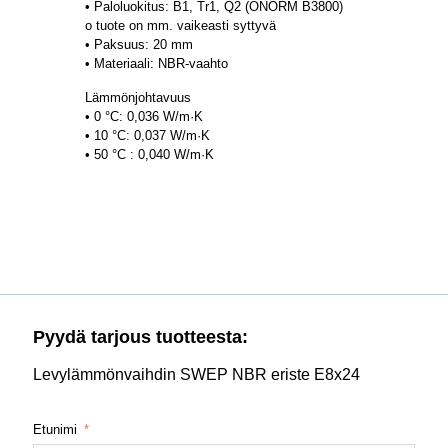
• Paloluokitus: B1, Tr1, Q2 (ÖNORM B3800)
o tuote on mm. vaikeasti syttyvä
• Paksuus: 20 mm
• Materiaali: NBR-vaahto
Lämmönjohtavuus
• 0 °C: 0,036 W/m·K
• 10 °C: 0,037 W/m·K
• 50 °C : 0,040 W/m·K
Pyydä tarjous tuotteesta:
Levylämmönvaihdin SWEP NBR eriste E8x24
Etunimi