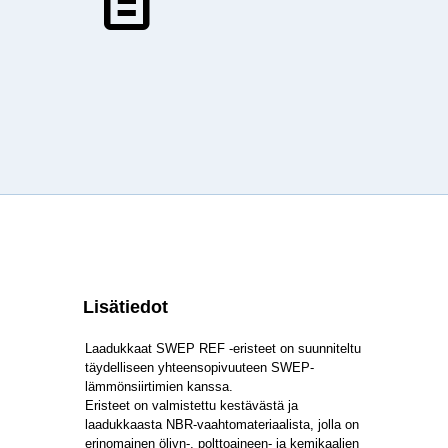
Lisätiedot
Laadukkaat SWEP REF -eristeet on suunniteltu
täydelliseen yhteensopivuuteen SWEP-
lämmönsiirtimien kanssa.
Eristeet on valmistettu kestävästä ja
laadukkaasta NBR-vaahtomateriaalista, jolla on
erinomainen öljyn-, polttoaineen- ja kemikaalien