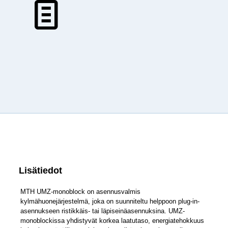
Lisätiedot
MTH UMZ-monoblock on asennusvalmis
kylmähuonejärjestelmä, joka on suunniteltu helppoon plug-in-
asennukseen ristikkäis- tai läpiseinäasennuksina. UMZ-
monoblockissa yhdistyvät korkea laatutaso, energiatehokkuus