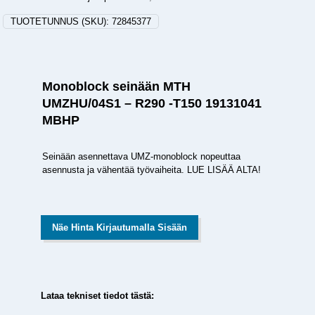
TUOTETUNNUS (SKU):
72845377
Monoblock seinään MTH
UMZHU/04S1 – R290 -T150 19131041
MBHP
Seinään asennettava UMZ-monoblock nopeuttaa
asennusta ja vähentää työvaiheita. LUE LISÄÄ ALTA!
Näe Hinta Kirjautumalla Sisään
Lataa tekniset tiedot tästä: