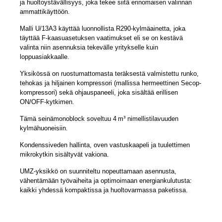
ja huoltoystävällisyys, joka tekee siitä erinomaisen valinnan
ammattikäyttöön.
Malli U/13A3 käyttää luonnollista R290-kylmäainetta, joka
täyttää F-kaasuasetuksen vaatimukset eli se on kestävä
valinta niin asennuksia tekevälle yritykselle kuin
loppuasiakkaalle.
Yksikössä on ruostumattomasta teräksestä valmistettu runko,
tehokas ja hiljainen kompressori (mallissa hermeettinen Secop-
kompressori) sekä ohjauspaneeli, joka sisältää erillisen
ON/OFF-kytkimen.
Tämä seinämonoblock soveltuu 4 m³ nimellistilavuuden
kylmähuoneisiin.
Kondenssiveden hallinta, oven vastuskaapeli ja tuulettimen
mikrokytkin sisältyvät vakiona.
UMZ-yksikkö on suunniteltu nopeuttamaan asennusta,
vähentämään työvaiheita ja optimoimaan energiankulutusta:
kaikki yhdessä kompaktissa ja huoltovarmassa paketissa.