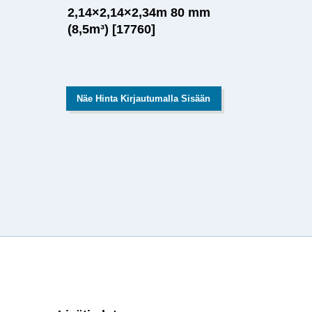
2,14×2,14×2,34m 80 mm
(8,5m³) [17760]
Näe Hinta Kirjautumalla Sisään