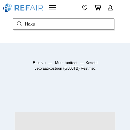
Etusivu
—
Muut tuotteet
—
Kasetti
vetolaatikostoon (GL80TB) Restmec