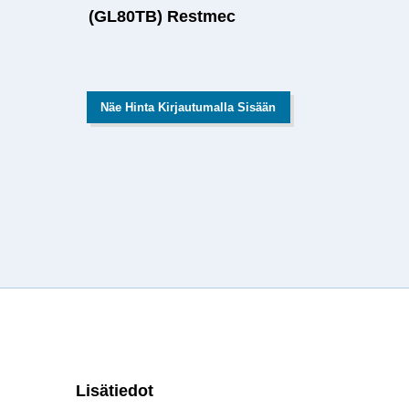
(GL80TB) Restmec
Näe Hinta Kirjautumalla Sisään
Lisätiedot