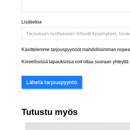
Lisätietoa
Käsittelemme tarjouspyynnöt mahdollisimman nopeas
Kiireellisissä tapauksissa voit ottaa suoraan yhteyt
Lähetä tarjouspyyntö
Tutustu myös