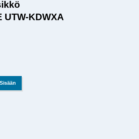
sikkö
E UTW-KDWXA
 Sisään