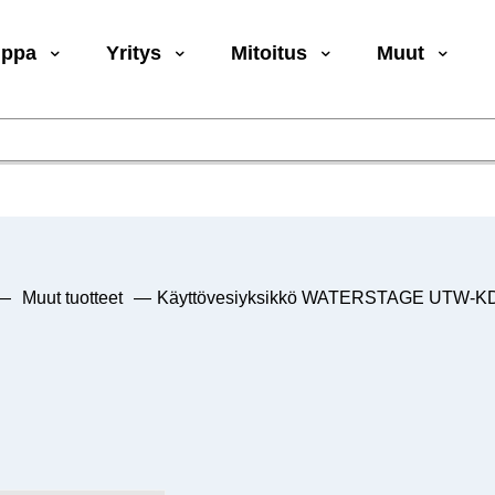
uppa
Yritys
Mitoitus
Muut
—
Muut tuotteet
—
Käyttövesiyksikkö WATERSTAGE UTW-K