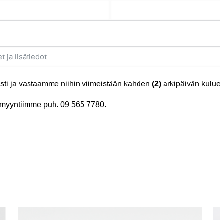
ti ja vastaamme niihin viimeistään kahden
(2)
arkipäivän kulue
tä myyntiimme puh.
09 565 7780
.