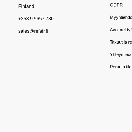
GDPR
Finland
Myyntiehdo
+358 9 5657 780
Avoimet ty
sales@refair.fi
Takuut ja r
Yhteystiedo
Peruuta til