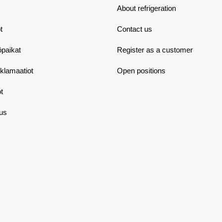
About refrigeration
t
Contact us
öpaikat
Register as a customer
eklamaatiot
Open positions
t
aus