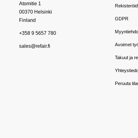
Atomitie 1
Rekisteröi
00370 Helsinki
GDPR
Finland
Myyntiehdo
+358 9 5657 780
Avoimet ty
sales@refair.fi
Takuut ja r
Yhteystiedo
Peruuta til