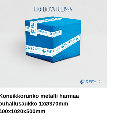
Koneikkorunko metalli harmaa
puhallusaukko 1xØ370mm
400x1020x500mm