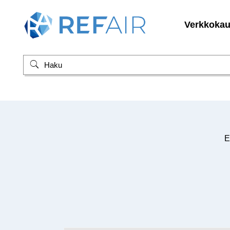
Verkkoka
E