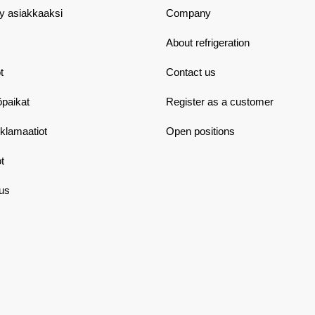
dy asiakkaaksi
Company
About refrigeration
t
Contact us
öpaikat
Register as a customer
eklamaatiot
Open positions
t
aus