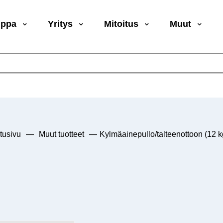
uppa
Yritys
Mitoitus
Muut
tusivu
—
Muut tuotteet
—
Kylmäainepullo/talteenottoon (12 k