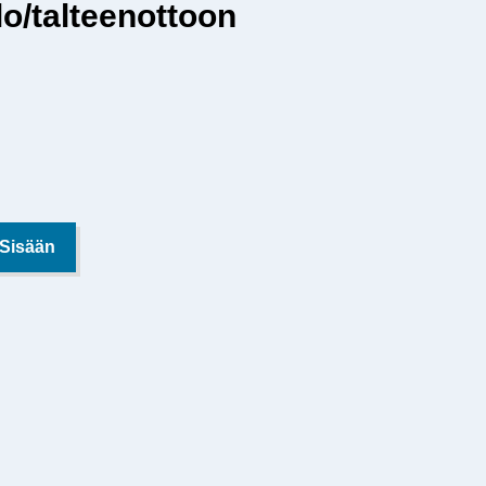
o/talteenottoon
 Sisään