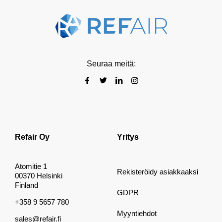
Seuraa meitä:
Refair Oy
Yritys
Atomitie 1
Rekisteröidy asiakkaaksi
00370 Helsinki
Finland
GDPR
+358 9 5657 780
Myyntiehdot
sales@refair.fi