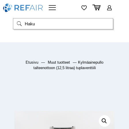
Etusivu
—
Muut tuotteet
—
Kylmäainepullo
talteenottoon (12,5 litraa) tuplaventtiili