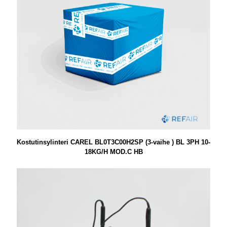
Kostutinsylinteri CAREL BL0T3C00H2SP (3-vaihe ) BL 3PH 10-
18KG/H MOD.C HB