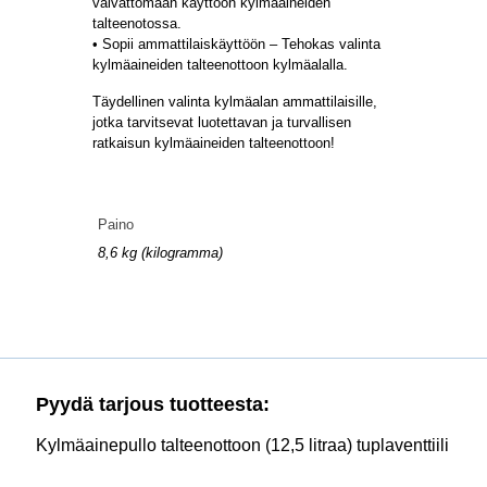
vaivattomaan käyttöön kylmäaineiden
talteenotossa.
• Sopii ammattilaiskäyttöön – Tehokas valinta
kylmäaineiden talteenottoon kylmäalalla.
Täydellinen valinta kylmäalan ammattilaisille,
jotka tarvitsevat luotettavan ja turvallisen
ratkaisun kylmäaineiden talteenottoon!
Paino
8,6 kg (kilogramma)
Pyydä tarjous tuotteesta:
Kylmäainepullo talteenottoon (12,5 litraa) tuplaventtiili