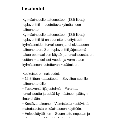
Lisätiedot
Kylmäainepullo talteenottoon (12,5 litraa)
tuplaventtiili – Luotettava kylmäaineen
talteenotto
Kylmäainepullo talteenottoon (12,5 litraa)
tuplaventtiilillä on suunniteltu erityisesti
kylmäaineiden turvalliseen ja tehokkaaseen
talteenottoon. Sen tuplaventtiilijärjestelmä
takaa optimaalisen käyttö- ja turvallisuustason,
estäen mahdolliset vuodot ja varmistaen
kylmäaineen luotettavan keräämisen.
Keskeiset ominaisuudet:
• 12,5 litran kapasiteetti – Soveltuu suurille
talteenottotöille.
• Tuplaventtiilijärjestelmä – Parantaa
turvallisuutta ja estää kylmäaineen pääsyn
ilmakehään.
• Kestävä rakenne – Valmistettu kestävistä
materiaaleista pitkäaikaiseen käyttöön.
• Helppokäyttöinen – Suunniteltu nopeaan ja