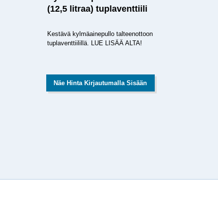
(12,5 litraa) tuplaventtiili
Kestävä kylmäainepullo talteenottoon
tuplaventtiilillä. LUE LISÄÄ ALTA!
Näe Hinta Kirjautumalla Sisään