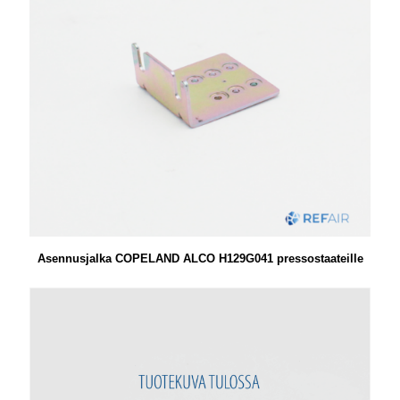
Asennusjalka COPELAND ALCO H129G041 pressostaateille