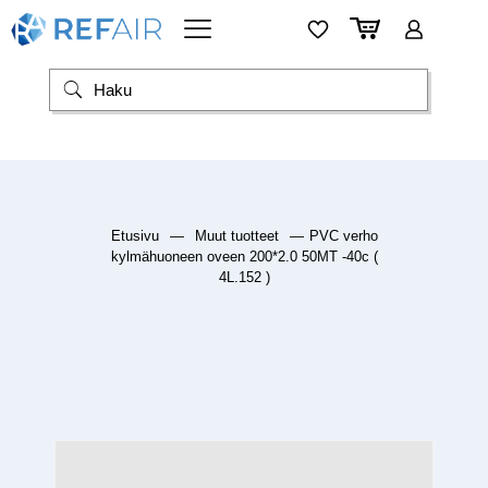
Etusivu
—
Muut tuotteet
—
PVC verho
kylmähuoneen oveen 200*2.0 50MT -40c (
4L.152 )