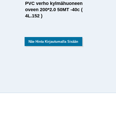
PVC verho kylmähuoneen
oveen 200*2.0 50MT -40c (
4L.152 )
Näe Hinta Kirjautumalla Sisään