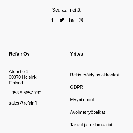
Seuraa meitä:
Refair Oy
Yritys
Atomitie 1
Rekisteröidy asiakkaaksi
00370 Helsinki
Finland
GDPR
+358 9 5657 780
Myyntiehdot
sales@refair.fi
Avoimet työpaikat
Takuut ja reklamaatiot