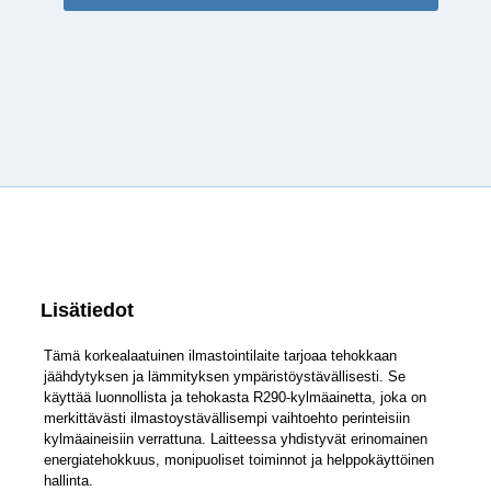
(
XKYrd-
45+
)
määrä
Lisätiedot
Tämä korkealaatuinen ilmastointilaite tarjoaa tehokkaan
jäähdytyksen ja lämmityksen ympäristöystävällisesti. Se
käyttää luonnollista ja tehokasta R290-kylmäainetta, joka on
merkittävästi ilmastoystävällisempi vaihtoehto perinteisiin
kylmäaineisiin verrattuna. Laitteessa yhdistyvät erinomainen
energiatehokkuus, monipuoliset toiminnot ja helppokäyttöinen
hallinta.