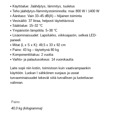
• Käyttöalue: Jäähdytys, lämmitys, tuuletus
• Teho jäähdytys-/lämmitystoiminnolla: max 800 W / 1400 W
• Äänitaso: Vain 33–45 dB(A) – hiljainen toiminta
• Vesisäiliö: 37 litraa, helposti täytettävissä
• Säätöalue: 15–32 °C
• Ympäristön lämpötila: 5–38 °C
• Lisäominaisuudet: Lapsilukko, viikkoajastin, selkeä LED-
paneeli
• Mitat (L x S x K): 49,5 x 33 x 92 cm
• Paino: 43 kg – täytettynä 80 kg
• Komponenttitakuu: 2 vuotta
• Vaihto- ja palautusoikeus: 14 vuorokautta
Laite sopii niin kotiin, toimistoon kuin vaativampaankin
käyttöön. Luokan I sähköinen suojaus ja useat
turvaominaisuudet tekevät siitä turvallisen ja luotettavan
valinnan.
Paino
40,0 kg (kilogramma)