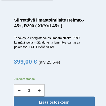
Siirrettävä ilmastointilaite Refmax-
45+, R290 ( XKYrd-45+ )
Tehokas ja energiatehokas ilmastointilaite R290-
kylmäaineella – jäähdytys ja lämmitys samassa
paketissa. LUE LISÄÄ ALTA!
399,00
€
(alv 25.5%)
216 varastossa
Siirrettävä
ilmastointilaite
Refmax-
45+,
Lisää ostoskoriin
R290