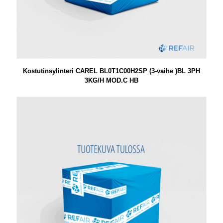
Kostutinsylinteri CAREL BL0T1C00H2SP (3-vaihe )BL 3PH
3KG/H MOD.C HB