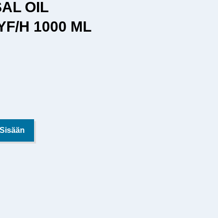
AL OIL
YF/H 1000 ML
 Sisään