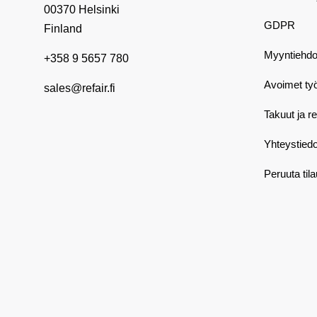
00370 Helsinki
GDPR
Finland
Myyntiehdo
+358 9 5657 780
Avoimet ty
sales@refair.fi
Takuut ja r
Yhteystiedo
Peruuta til