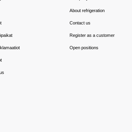
About refrigeration
t
Contact us
öpaikat
Register as a customer
eklamaatiot
Open positions
t
aus