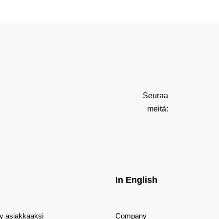
Seuraa
meitä:
In English
dy asiakkaaksi
Company