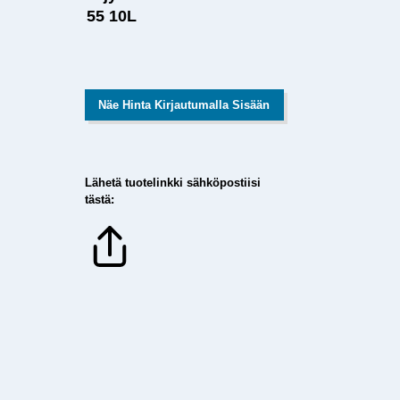
55 10L
Näe Hinta Kirjautumalla Sisään
Lähetä tuotelinkki sähköpostiisi
tästä: