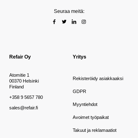
Seuraa meitä:
Refair Oy
Yritys
Atomitie 1
Rekisteröidy asiakkaaksi
00370 Helsinki
Finland
GDPR
+358 9 5657 780
Myyntiehdot
sales@refair.fi
Avoimet työpaikat
Takuut ja reklamaatiot