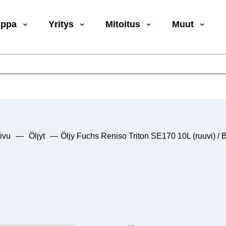
uppa
Yritys
Mitoitus
Muut
ivu
—
Öljyt
—
Öljy Fuchs Reniso Triton SE170 10L (ruuvi) / B