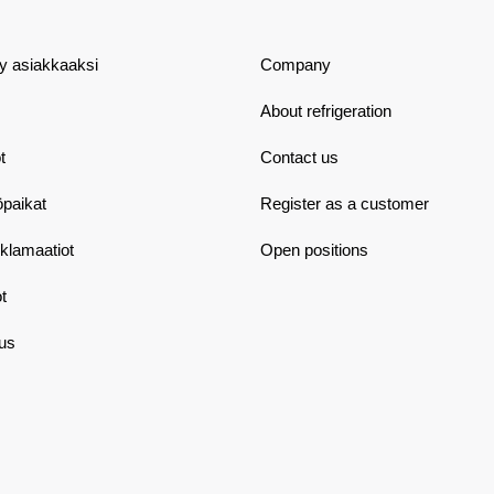
dy asiakkaaksi
Company
About refrigeration
t
Contact us
öpaikat
Register as a customer
eklamaatiot
Open positions
t
aus