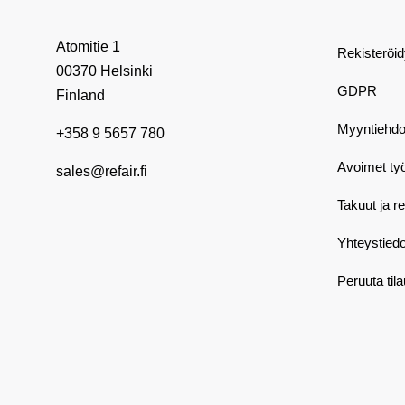
Atomitie 1
Rekisteröi
00370 Helsinki
GDPR
Finland
Myyntiehdo
+358 9 5657 780
Avoimet ty
sales@refair.fi
Takuut ja r
Yhteystiedo
Peruuta til