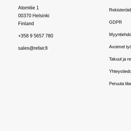
Atomitie 1
Rekisteröi
00370 Helsinki
GDPR
Finland
Myyntiehdo
+358 9 5657 780
Avoimet ty
sales@refair.fi
Takuut ja r
Yhteystiedo
Peruuta til