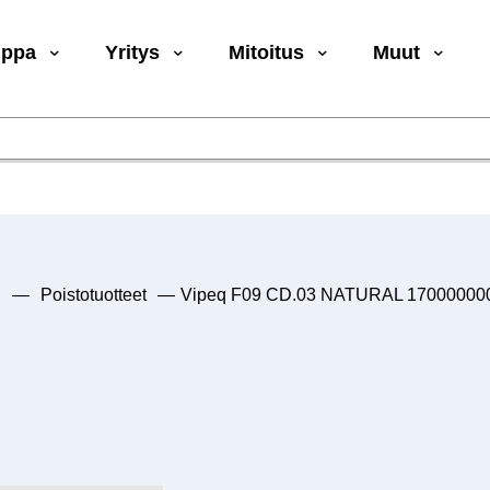
uppa
Yritys
Mitoitus
Muut
u
—
Poistotuotteet
—
Vipeq F09 CD.03 NATURAL 17000000