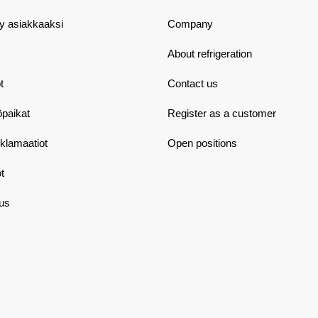
dy asiakkaaksi
Company
About refrigeration
t
Contact us
öpaikat
Register as a customer
eklamaatiot
Open positions
t
aus