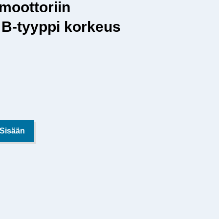
nmoottoriin
-tyyppi korkeus
 Sisään