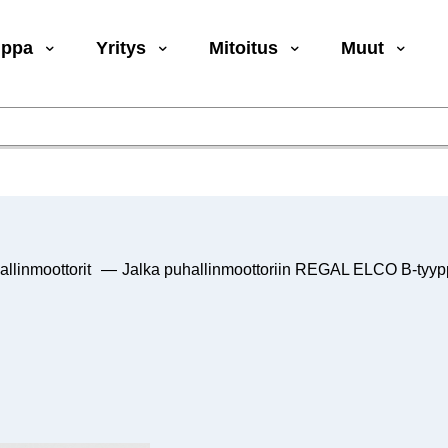
uppa
Yritys
Mitoitus
Muut
llinmoottorit
—
Jalka puhallinmoottoriin REGAL ELCO B-tyy