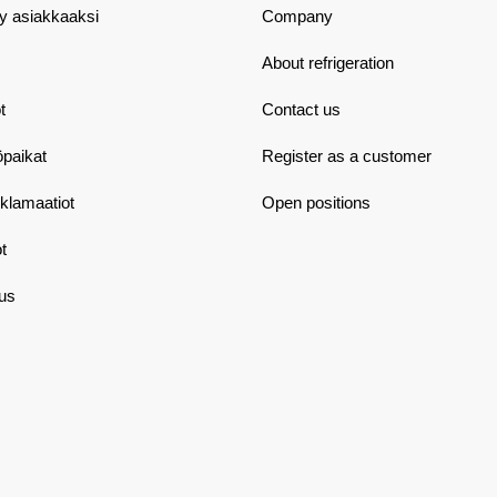
dy asiakkaaksi
Company
About refrigeration
t
Contact us
öpaikat
Register as a customer
eklamaatiot
Open positions
t
aus