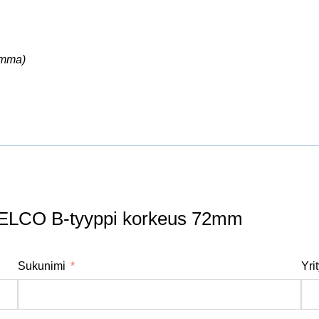
amma)
L ELCO B-tyyppi korkeus 72mm
Sukunimi
Yri