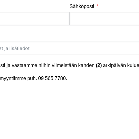
Sähköposti
ti ja vastaamme niihin viimeistään kahden
(2)
arkipäivän kulue
tä myyntiimme puh.
09 565 7780
.