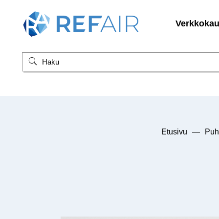
Verkkoka
Etusivu
—
Puha