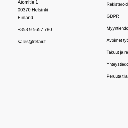
Atomitie 1
Rekisteröi
00370 Helsinki
GDPR
Finland
Myyntiehdo
+358 9 5657 780
Avoimet ty
sales@refair.fi
Takuut ja r
Yhteystiedo
Peruuta til