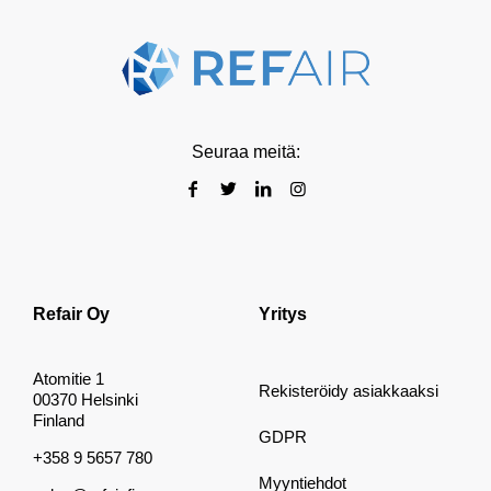
Seuraa meitä:
Refair Oy
Yritys
Atomitie 1
Rekisteröidy asiakkaaksi
00370 Helsinki
Finland
GDPR
+358 9 5657 780
Myyntiehdot