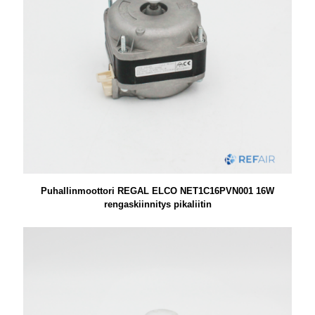
Puhallinmoottori REGAL ELCO NET1C16PVN001 16W
rengaskiinnitys pikaliitin