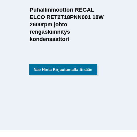
Puhallinmoottori REGAL
ELCO RET2T18PNN001 18W
2600rpm johto
rengaskiinnitys
kondensaattori
Näe Hinta Kirjautumalla Sisään