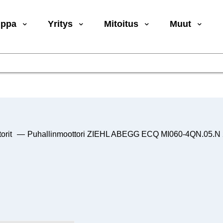
uppa
Yritys
Mitoitus
Muut
orit
—
Puhallinmoottori ZIEHL ABEGG ECQ MI060-4QN.05.N