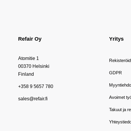
Refair Oy
Yritys
Atomitie 1
Rekisteröi
00370 Helsinki
GDPR
Finland
Myyntiehdo
+358 9 5657 780
Avoimet ty
sales@refair.fi
Takuut ja r
Yhteystiedo