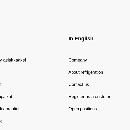
In English
dy asiakkaaksi
Company
About refrigeration
t
Contact us
öpaikat
Register as a customer
eklamaatiot
Open positions
t