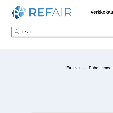
Verkkoka
Etusivu
—
Puhallinmoott