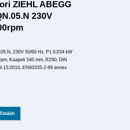
tori ZIEHL ABEGG
N.05.N 230V
00rpm
5.N, 230V 50/60 Hz, P1 0,034 kW
rpm, Kaapeli 540 mm, R290, DIN
9-15:2010, EN60335-2-89 annex
 Sisään