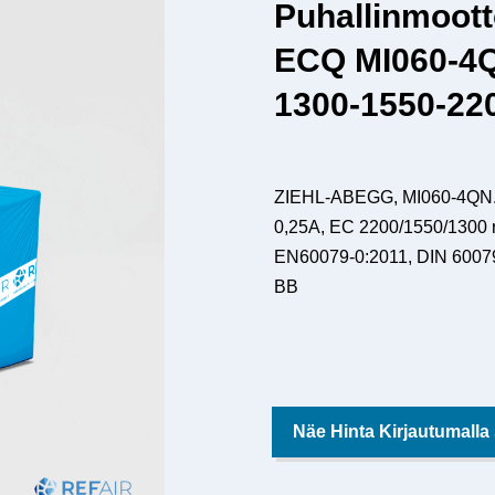
Puhallinmoot
ECQ MI060-4Q
1300-1550-22
ZIEHL-ABEGG, MI060-4QN.0
0,25A, EC 2200/1550/1300 
EN60079-0:2011, DIN 6007
BB
Näe Hinta Kirjautumalla