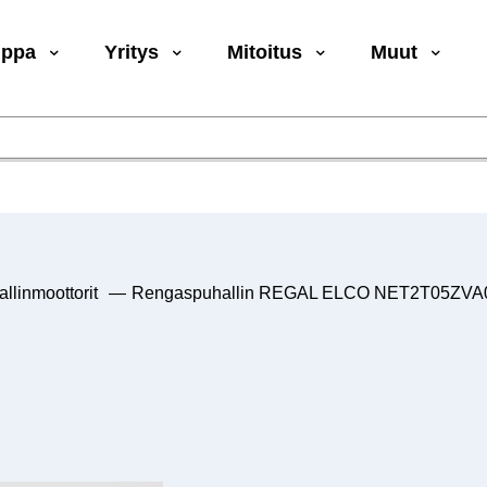
uppa
Yritys
Mitoitus
Muut
llinmoottorit
—
Rengaspuhallin REGAL ELCO NET2T05ZV