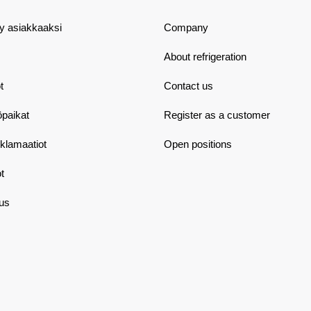
dy asiakkaaksi
Company
About refrigeration
t
Contact us
öpaikat
Register as a customer
eklamaatiot
Open positions
t
aus