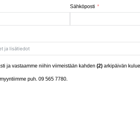
Sähköposti
ti ja vastaamme niihin viimeistään kahden
(2)
arkipäivän kulue
tä myyntiimme puh.
09 565 7780
.