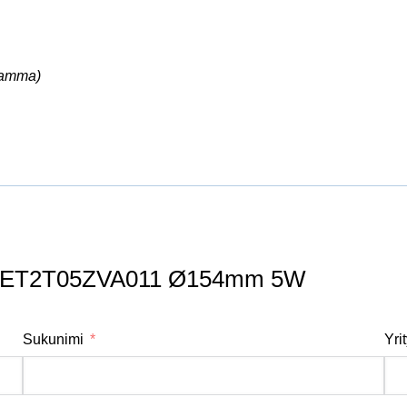
ramma)
 NET2T05ZVA011 Ø154mm 5W
Sukunimi
Yri