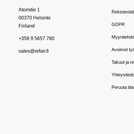
Atomitie 1
Rekisteröi
00370 Helsinki
GDPR
Finland
Myyntiehdo
+358 9 5657 780
Avoimet ty
sales@refair.fi
Takuut ja r
Yhteystiedo
Peruuta til