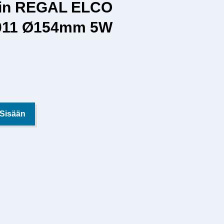
lin REGAL ELCO
011 Ø154mm 5W
 Sisään